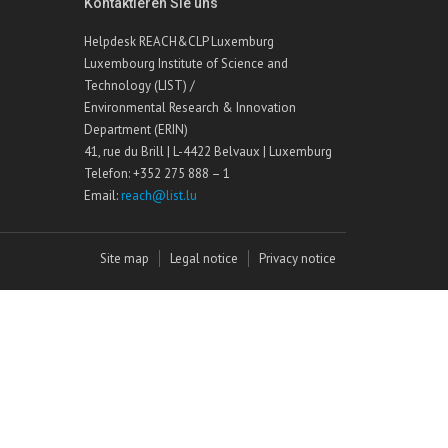
Kontaktieren Sie uns
Helpdesk REACH&CLP Luxemburg
Luxembourg Institute of Science and
Technology (LIST) /
Environmental Research & Innovation
Department (ERIN)
41, rue du Brill | L-4422 Belvaux | Luxemburg
Telefon: +352 275 888 – 1
Email:
reach@list.lu
Site map
Legal notice
Privacy notice