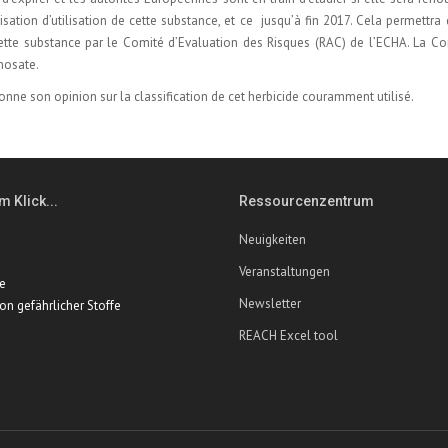
ion d’utilisation de cette substance, et ce jusqu’à fin 2017. Cela permettra 
e cette substance par le Comité d’Evaluation des Risques (RAC) de l’ECHA. La 
phosate.
ne son opinion sur la classification de cet herbicide couramment utilisé.
m Klick...
Ressourcenzentrum
Neuigkeiten
Veranstaltungen
te
Newsletter
ion gefährlicher Stoffe
REACH Excel tool