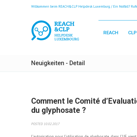
Willkommen beim REACH&CLP Helpdesk Luxemburg / Ein Notfall? Rufen
REACH
CLP
Neuigkeiten - Detail
Comment le Comité d’Evaluation
du glyphosate ?
POSTED 10.02.2017
L’autorisation pour l’utilisation de glyphosate dans l’UE vien