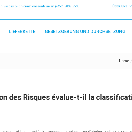
 Sie das Giftinformationszentrum an (+352) 8002 5500
ÜBER UNS
LIEFERKETTE
GESETZGEBUNG UND DURCHSETZUNG
Home
 des Risques évalue-t-il la classificat
t d’expirer et les autorités Européennes sont en train d’étudier si elle sera reno