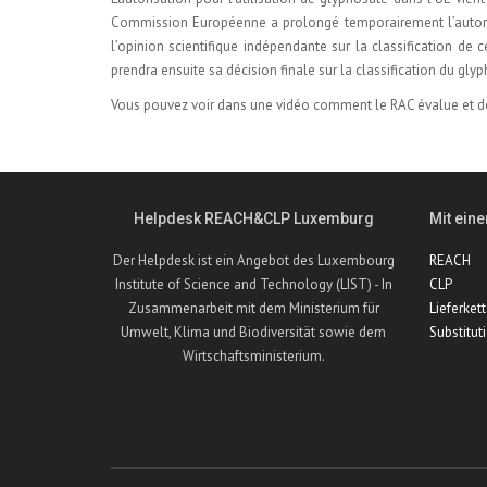
Commission Européenne a prolongé temporairement l’autorisat
l’opinion scientifique indépendante sur la classification d
prendra ensuite sa décision finale sur la classification du gly
Vous pouvez voir dans une
vidéo comment le RAC évalue et don
Helpdesk REACH&CLP Luxemburg
Mit eine
Der Helpdesk ist ein Angebot des Luxembourg
REACH
Institute of Science and Technology (LIST) - In
CLP
Zusammenarbeit mit dem Ministerium für
Lieferket
Umwelt, Klima und Biodiversität sowie dem
Substitut
Wirtschaftsministerium.