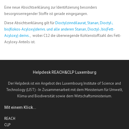
Eine neue Absichtserklärung zur Identifizierung besonders
besorgniserregender Stoffe ist gerade eingegangen.
Diese Absichtserklärung gilt für
Dioctylzinndilaurat, Stanan, Dioctyl-,
bis(Kokos-Acyloxy)derivs. und alle anderen Stanan, Dioctyl-, bis(Fett-
Acyloxy) derivs.
,
wobei C12 die überwiegende Kohlenstoffzahl des Fett-
Acyloxy-Anteils ist.
Helpdesk REACH&CLP Luxemburg
Der Helpdesk ist ein Angebot des Luxembourg Institute of Science and
Technology (LIST) - In Zusammenarbeit mit dem Ministerium für Umwelt,
Klima und Biodiversität sowie dem Wirtschaftsministerium.
Mit einem Klick...
REACH
CLP