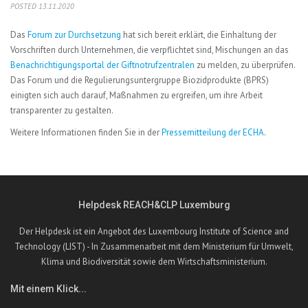
POSTED 13.11.2020
Das
Forum zur Durchsetzung
hat sich bereit erklärt, die Einhaltung der
Vorschriften durch Unternehmen, die verpflichtet sind, Mischungen an das
Benachrichtigungsportal der Giftnotrufzentralen
zu melden, zu überprüfen.
Das Forum und die Regulierungsuntergruppe Biozidprodukte (BPRS)
einigten sich auch darauf, Maßnahmen zu ergreifen, um ihre Arbeit
transparenter zu gestalten.
Weitere Informationen finden Sie in der
Pressemitteilung der ECHA
.
Helpdesk REACH&CLP Luxemburg
Der Helpdesk ist ein Angebot des Luxembourg Institute of Science and
Technology (LIST) - In Zusammenarbeit mit dem Ministerium für Umwelt,
Klima und Biodiversität sowie dem Wirtschaftsministerium.
Mit einem Klick...