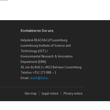
Kontaktieren Sie uns
Helpdesk REACH&CLP Luxemburg
Luxembourg Institute of Science and
Technology (LIST) /
Environmental Research & Innovation
Department (ERIN)
41, rue du Brill | L-4422 Belvaux | Luxemburg
Telefon: +352 275 888 – 1
Email:
reach@list.lu
Site map
Legal notice
Privacy notice