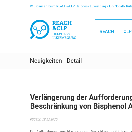
Willkommen beim REACH&CLP Helpdesk Luxemburg / Ein Notfall? Rufen
REACH
CLP
Neuigkeiten - Detail
Verlängerung der Aufforderun
Beschränkung von Bisphenol 
POSTED 18.12.2020
Die Aufforderung zum Nachweis des Vorschlags zu 4,4’-Isopr