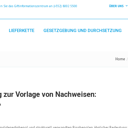
 Sie das Giftinformationszentrum an (+352) 8002 5500
ÜBER UNS
LIEFERKETTE
GESETZGEBUNG UND DURCHSETZUNG
Home
g zur Vorlage von Nachweisen:
A
opylidenediphenol und strukturell verwandten Bisphenolen ähnlicher Bedeutung