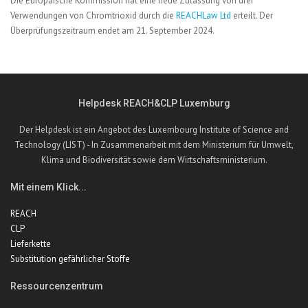
Die Europäische Kommission hat eine neue Zulassung von drei
Verwendungen von Chromtrioxid durch die
REACHLaw Ltd
erteilt. Der
Überprüfungszeitraum endet am 21. September 2024.
Helpdesk REACH&CLP Luxemburg
Der Helpdesk ist ein Angebot des Luxembourg Institute of Science and
Technology (LIST) - In Zusammenarbeit mit dem Ministerium für Umwelt,
Klima und Biodiversität sowie dem Wirtschaftsministerium.
Mit einem Klick...
REACH
CLP
Lieferkette
Substitution gefährlicher Stoffe
Ressourcenzentrum