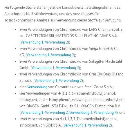
Für folgende Stoffe stehen jetzt die konsolidierten Stellungnahmen des
Ausschusses für Risikobewertung und des Ausschusses für
sozioökonomische Analyse zur Verwendung dieser Stoffe zur Verfügung:
zwei Verwendungen von Chromtrioxid von LARS Chemie, spol. s
r.o.; CASTELCROM SRL; MATRIDOS S.L.U; PLATING BRAP S.A.U.
(
Verwendung 1
,
Verwendung 2
);
zwei Verwendungen von Chromtrioxid von Viega GmbH & Co.
KG. (
Verwendung 1
,
Verwendung 2
);
zwei Verwendungen von Chromtrioxid von Salzgitter Flachstahl
GmbH (
Verwendung 1
,
Verwendung 2
);
zwei Verwendungen von Chromtrioxid von Oras Oy; Oras Olesno
Sp.z.o.o (
Verwendung 1
,
Verwendung 2
);
eine
Verwendung
von Chromtrioxid von Steel Color S.p.A.;
vier Verwendungen von 4-(1,1,3,3-Tetramethylbutyl)phenol,
ethoxyliert, und 4-Nonylphenol, verzweigt und linear, ethoxyliert,
von QIAGEN GmbH; STAT-Dx Life S.L.; QIAGEN Distribution B.V.
(
Verwendung 1
,
Verwendung 2
,
Verwendung 3
,
Verwendung 4
); und
zwei Verwendungen von 4-(1,1,3,3-Tetramethylbutyl)phenol,
ethoxyliert, von Biokit S.A. (
Verwendung 1
,
Verwendung 2
).