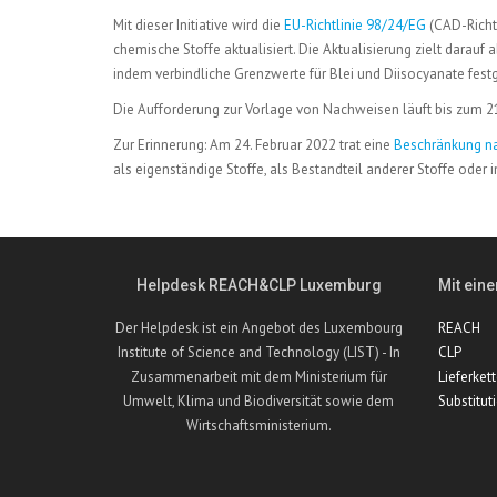
Mit dieser Initiative wird die
EU-Richtlinie 98/24/EG
(CAD-Richt
chemische Stoffe aktualisiert. Die Aktualisierung zielt darau
indem verbindliche Grenzwerte für Blei und Diisocyanate fest
Die Aufforderung zur Vorlage von Nachweisen läuft bis zum 2
Zur Erinnerung: Am 24. Februar 2022 trat eine
Beschränkung na
als eigenständige Stoffe, als Bestandteil anderer Stoffe oder
Helpdesk REACH&CLP Luxemburg
Mit eine
Der Helpdesk ist ein Angebot des Luxembourg
REACH
Institute of Science and Technology (LIST) - In
CLP
Zusammenarbeit mit dem Ministerium für
Lieferket
Umwelt, Klima und Biodiversität sowie dem
Substitut
Wirtschaftsministerium.