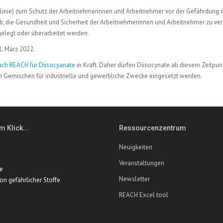
linie) zum Schutz der Arbeitnehmerinnen und Arbeitnehmer vor der Gefährdung 
f ab, die Gesundheit und Sicherheit der Arbeitnehmerinnen und Arbeitnehmer zu ve
gelegt oder überarbeitet werden.
1. März 2022.
ch REACH für Diisocyanate
in Kraft. Daher dürfen Diisocynate ab diesem Zeitpunk
 in Gemischen für industrielle und gewerbliche Zwecke eingesetzt werden.
m Klick...
Ressourcenzentrum
Neuigkeiten
Veranstaltungen
te
Newsletter
ion gefährlicher Stoffe
REACH Excel tool