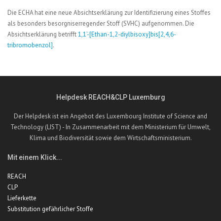
Die ECHA hat eine neue Absichtserklärung zur Identifizierung eines Stoffes
als besonders besorgniserregender Stoff (SVHC) aufgenommen. Die
Absichtserklärung betrifft
1,1’-[Ethan-1,2-diylbisoxy]bis[2,4,6-
tribromobenzol]
.
Helpdesk REACH&CLP Luxemburg
Der Helpdesk ist ein Angebot des Luxembourg Institute of Science and
Technology (LIST) - In Zusammenarbeit mit dem Ministerium für Umwelt,
Klima und Biodiversität sowie dem Wirtschaftsministerium.
Mit einem Klick...
REACH
CLP
Lieferkette
Substitution gefährlicher Stoffe