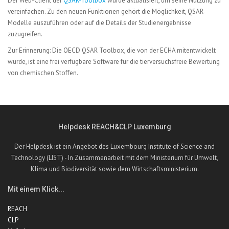
Der Web-Client der
QSAR-Toolbox
wurde aktualisiert, um seine Nutzung zu
vereinfachen. Zu den neuen Funktionen gehört die Möglichkeit, QSAR-
Modelle auszuführen oder auf die Details der Studienergebnisse
zuzugreifen.
Zur Erinnerung: Die OECD QSAR Toolbox, die von der ECHA mitentwickelt
wurde, ist eine frei verfügbare Software für die tierversuchsfreie Bewertung
von chemischen Stoffen.
Helpdesk REACH&CLP Luxemburg
Der Helpdesk ist ein Angebot des Luxembourg Institute of Science and
Technology (LIST) - In Zusammenarbeit mit dem Ministerium für Umwelt,
Klima und Biodiversität sowie dem Wirtschaftsministerium.
Mit einem Klick...
REACH
CLP