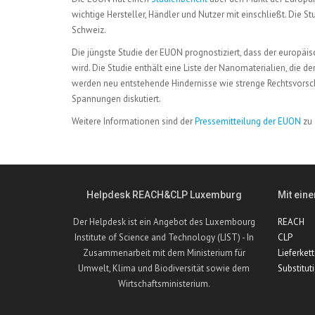
wichtige Hersteller, Händler und Nutzer mit einschließt. Die S
Schweiz.
Die jüngste Studie der EUON prognostiziert, dass der europ
wird. Die Studie enthält eine Liste der Nanomaterialien, die de
werden neu entstehende Hindernisse wie strenge Rechtsvorschr
Spannungen diskutiert.
Weitere Informationen sind der
Pressemitteilung der EUON
zu 
Helpdesk REACH&CLP Luxemburg
Mit eine
Der Helpdesk ist ein Angebot des Luxembourg
REACH
Institute of Science and Technology (LIST) - In
CLP
Zusammenarbeit mit dem Ministerium für
Lieferket
Umwelt, Klima und Biodiversität sowie dem
Substitut
Wirtschaftsministerium.