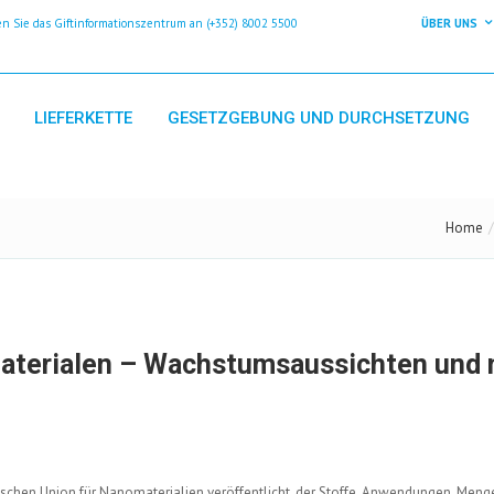
 Sie das Giftinformationszentrum an (+352) 8002 5500
ÜBER UNS
LIEFERKETTE
GESETZGEBUNG UND DURCHSETZUNG
Home
materialen – Wachstumsaussichten und 
schen Union für Nanomaterialien veröffentlicht, der Stoffe, Anwendungen, Meng