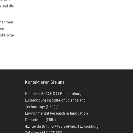
) und die
zunehmen
rdem
olitische
Kontaktieren Sie uns
Helpdesk REACH&CLP Luxemburg
Luxembourg Institute of Science and
Technology (LIST) /
Environmental Research & Innovation
Department (ERIN)
41, rue du Brill | L-4422 Belvaux | Luxemburg
Telefon: +352 275 888 – 1