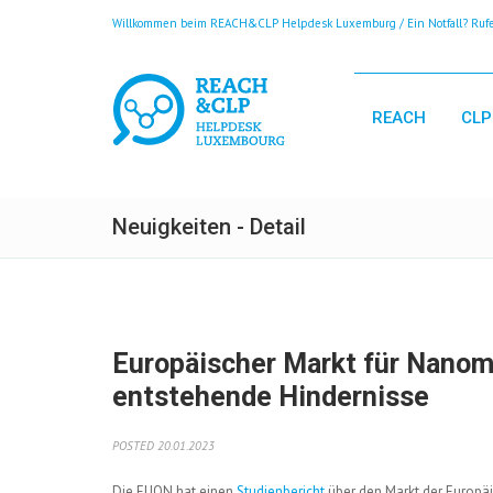
Willkommen beim REACH&CLP Helpdesk Luxemburg / Ein Notfall? Rufen
REACH
CLP
Neuigkeiten - Detail
Europäischer Markt für Nano
entstehende Hindernisse
POSTED 20.01.2023
Die EUON hat einen
Studienbericht
über den Markt der Europäi