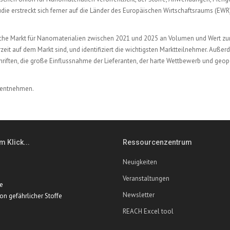
tudie erstreckt sich ferner auf die Länder des Europäischen Wirtschaftsraums (EWR
äische Markt für Nanomaterialien zwischen 2021 und 2025 an Volumen und Wert 
rzeit auf dem Markt sind, und identifiziert die wichtigsten Marktteilnehmer. Auße
iften, die große Einflussnahme der Lieferanten, der harte Wettbewerb und geop
entnehmen.
m Klick...
Ressourcenzentrum
Neuigkeiten
Veranstaltungen
te
Newsletter
ion gefährlicher Stoffe
REACH Excel tool