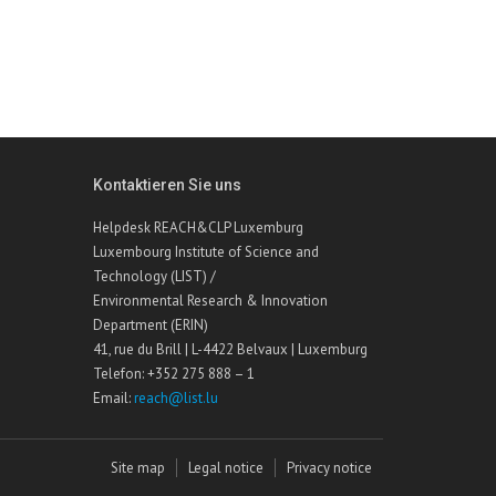
Kontaktieren Sie uns
Helpdesk REACH&CLP Luxemburg
Luxembourg Institute of Science and
Technology (LIST) /
Environmental Research & Innovation
Department (ERIN)
41, rue du Brill | L-4422 Belvaux | Luxemburg
Telefon: +352 275 888 – 1
Email:
reach@list.lu
Site map
Legal notice
Privacy notice