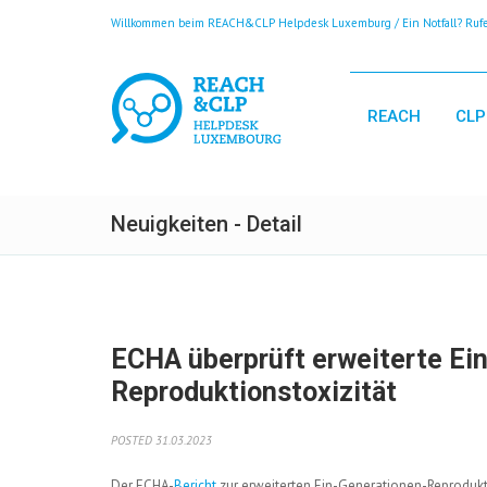
Willkommen beim REACH&CLP Helpdesk Luxemburg / Ein Notfall? Rufen
REACH
CLP
Neuigkeiten - Detail
ECHA überprüft erweiterte Ei
Reproduktionstoxizität
POSTED 31.03.2023
Der ECHA-
Bericht
zur erweiterten Ein-Generationen-Reprodukti