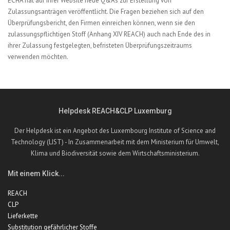
ECHA hat auf ihrer Website neue Q&As zur Erstellung von
Zulassungsanträgen veröffentlicht. Die Fragen beziehen sich auf den
Überprüfungsbericht, den Firmen einreichen können, wenn sie den
zulassungspflichtigen Stoff (Anhang XIV REACH) auch nach Ende des in
ihrer Zulassung festgelegten, befristeten Überprüfungszeitraums
verwenden möchten.
Helpdesk REACH&CLP Luxemburg
Der Helpdesk ist ein Angebot des Luxembourg Institute of Science and
Technology (LIST) - In Zusammenarbeit mit dem Ministerium für Umwelt,
Klima und Biodiversität sowie dem Wirtschaftsministerium.
Mit einem Klick...
REACH
CLP
Lieferkette
Substitution gefährlicher Stoffe