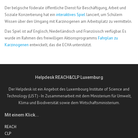
Der belgische föderale öffentliche Dienst für Beschäftigung, Arbeit und
Soziale Konzertierung hat ein
interaktives Spiel
lanciert, um Schülern
Wissen über den Umgang mit Karzinogenen am Arbeitsplatz zu vermitteln.
Das Spiel ist auf Englisch, Niederländisch und Französisch verfügbar. Es
wurde im Rahmen des freiwilligen Aktionsprogramms
Fahrplan zu
Karzinogenen
entwickelt, das die ECHA unterstützt.
Helpdesk REACH&CLP Luxemburg
Der Helpdesk ist ein Angebot des Luxembourg Institute of Science and
Technology (LIST) - In Zusammenarbeit mit dem Ministerium für Umwelt,
Klima und Biodiversität sowie dem Wirtschaftsministerium.
Mit einem Klick...
REACH
CLP