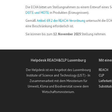
Die ECHA bittet um Stellungnahmen zu einem Entwurf eines S
DOTE und MOTE
in Produkten (Erzeugnissen).
Gemäß
Artikel 69.2 der REACH-Verordnung
untersucht die ECH
eine Beschränkung erforderlich ist.
Sie können bis zum
12. November 2025
Stellung nehmen.
Helpdesk REACH&CLP Luxemburg
Mit eine
Der Helpdesk ist ein Angebot des Luxembourg
REACH
Institute of Science and Technology (LIST) - In
CLP
Zusammenarbeit mit dem Ministerium für
Lieferket
Umwelt, Klima und Biodiversität sowie dem
Substitut
Wirtschaftsministerium.