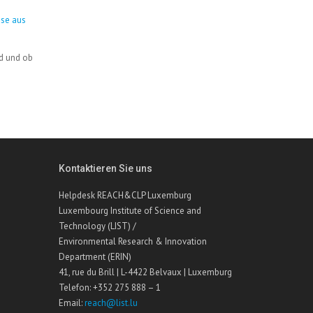
se aus
rd und ob
Kontaktieren Sie uns
Helpdesk REACH&CLP Luxemburg
Luxembourg Institute of Science and
Technology (LIST) /
Environmental Research & Innovation
Department (ERIN)
41, rue du Brill | L-4422 Belvaux | Luxemburg
Telefon: +352 275 888 – 1
Email:
reach@list.lu