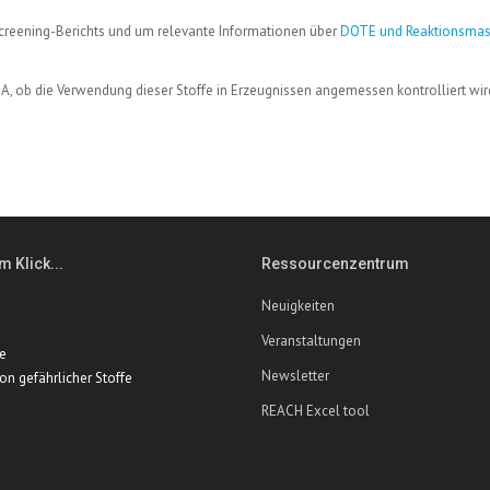
creening-Berichts und um relevante Informationen über
DOTE und Reaktionsmas
A, ob die Verwendung dieser Stoffe in Erzeugnissen angemessen kontrolliert wi
m Klick...
Ressourcenzentrum
Neuigkeiten
Veranstaltungen
te
Newsletter
ion gefährlicher Stoffe
REACH Excel tool