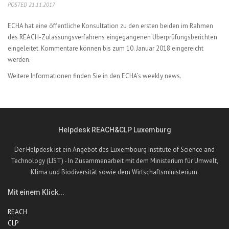
POSTED 21.11.2017
ECHA hat eine öffentliche Konsultation zu den ersten beiden im Rahmen
des REACH-Zulassungsverfahrens eingegangenen Überprüfungsberichten
eingeleitet. Kommentare können bis zum 10. Januar 2018 eingereicht
werden.
Weitere Informationen finden Sie in den
ECHA’s weekly news.
Helpdesk REACH&CLP Luxemburg
Der Helpdesk ist ein Angebot des Luxembourg Institute of Science and
Technology (LIST) - In Zusammenarbeit mit dem Ministerium für Umwelt,
Klima und Biodiversität sowie dem Wirtschaftsministerium.
Mit einem Klick...
REACH
CLP