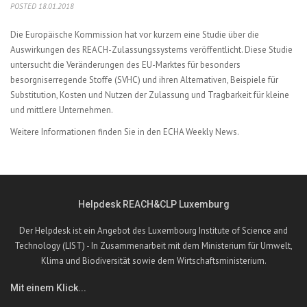
POSTED 18.01.2018
Die Europäische Kommission hat vor kurzem eine
Studie über die
Auswirkungen des REACH-Zulassungssystems veröffentlicht. Diese Studie
untersucht die Veränderungen des EU-Marktes für besonders
besorgniserregende Stoffe (SVHC) und ihren Alternativen, Beispiele für
Substitution, Kosten und Nutzen der Zulassung und Tragbarkeit für kleine
und mittlere Unternehmen.
Weitere Informationen finden Sie in den
ECHA Weekly News.
Helpdesk REACH&CLP Luxemburg
Der Helpdesk ist ein Angebot des Luxembourg Institute of Science and
Technology (LIST) - In Zusammenarbeit mit dem Ministerium für Umwelt,
Klima und Biodiversität sowie dem Wirtschaftsministerium.
Mit einem Klick...