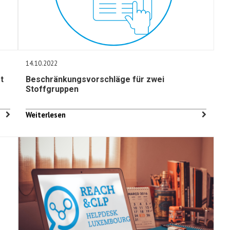
14.10.2022
t
Beschränkungsvorschläge für zwei
Stoffgruppen
Weiterlesen