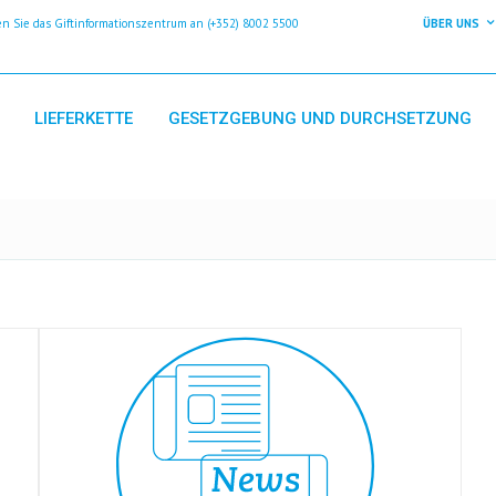
 Sie das Giftinformationszentrum an (+352) 8002 5500
ÜBER UNS
LIEFERKETTE
GESETZGEBUNG UND DURCHSETZUNG