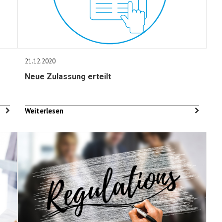
21.12.2020
Neue Zulassung erteilt
Weiterlesen