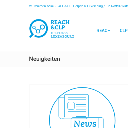
Willkommen beim REACH&CLP Helpdesk Luxemburg / Ein Notfall? Rufen
REACH
CLP
Neuigkeiten