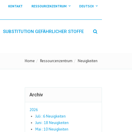
KONTAKT
RESSOURCENZENTRUM
DEUTSCH
SUBSTITUTION GEFÄHRLICHER STOFFE
Home
Ressourcenzentrum
Neuigkeiten
Archiv
2026
Juli : 6 Neuigkeiten
Juni : 18 Neuigkeiten
Mai : 10 Neuigkeiten