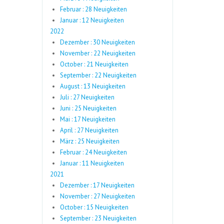
Februar : 28 Neuigkeiten
Januar : 12 Neuigkeiten
2022
Dezember : 30 Neuigkeiten
November : 22 Neuigkeiten
October : 21 Neuigkeiten
September : 22 Neuigkeiten
August : 13 Neuigkeiten
Juli : 27 Neuigkeiten
Juni : 25 Neuigkeiten
Mai : 17 Neuigkeiten
April : 27 Neuigkeiten
März : 25 Neuigkeiten
Februar : 24 Neuigkeiten
Januar : 11 Neuigkeiten
2021
Dezember : 17 Neuigkeiten
November : 27 Neuigkeiten
October : 15 Neuigkeiten
September : 23 Neuigkeiten