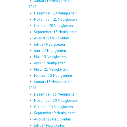
Januar : 16 Neuigkeiten
2019
Dezember : 29 Neuigkeiten
November : 21 Neuigkeiten
October : 20 Neuigkeiten
September : 18 Neuigkeiten
August : 8 Neuigkeiten
Juli : 27 Neuigkeiten
Juni : 14 Neuigkeiten
Mai : 19 Neuigkeiten
April : 8 Neuigkeiten
März : 21 Neuigkeiten
Februar : 18 Neuigkeiten
Januar : 13 Neuigkeiten
2018
Dezember : 15 Neuigkeiten
November : 19 Neuigkeiten
October : 15 Neuigkeiten
September : 9 Neuigkeiten
August : 12 Neuigkeiten
Juli : 24 Neuigkeiten