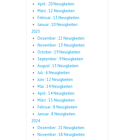
April : 20 Neuigkeiten
März : 12 Neuigkeiten
Februar : 13 Neuigkeiten
Januar : 10 Neuigkeiten
2025
Dezember : 22 Neuigkeiten
November : 13 Neuigkeiten
October : 19 Neuigkeiten
September : 9 Neuigkeiten
August : 13 Neuigkeiten
Juli : 6 Neuigkeiten
Juni : 12 Neuigkeiten
Mai : 14 Neuigkeiten
April : 14 Neuigkeiten
März : 15 Neuigkeiten
Februar : 8 Neuigkeiten
Januar : 8 Neuigkeiten
2024
Dezember : 21 Neuigkeiten
November : 18 Neuigkeiten