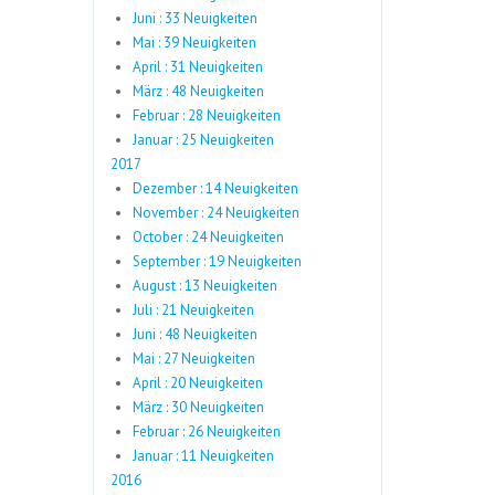
Juni : 33 Neuigkeiten
Mai : 39 Neuigkeiten
April : 31 Neuigkeiten
März : 48 Neuigkeiten
Februar : 28 Neuigkeiten
Januar : 25 Neuigkeiten
2017
Dezember : 14 Neuigkeiten
November : 24 Neuigkeiten
October : 24 Neuigkeiten
September : 19 Neuigkeiten
August : 13 Neuigkeiten
Juli : 21 Neuigkeiten
Juni : 48 Neuigkeiten
Mai : 27 Neuigkeiten
April : 20 Neuigkeiten
März : 30 Neuigkeiten
Februar : 26 Neuigkeiten
Januar : 11 Neuigkeiten
2016