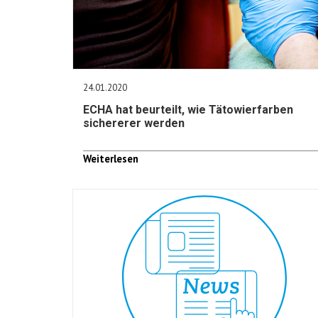
24.01.2020
ECHA hat beurteilt, wie Tätowierfarben
sichererer werden
Weiterlesen