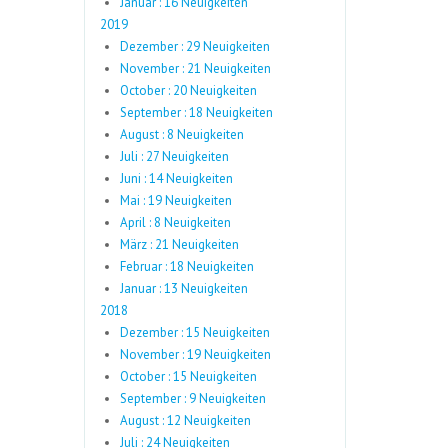
Januar : 16 Neuigkeiten
2019
Dezember : 29 Neuigkeiten
November : 21 Neuigkeiten
October : 20 Neuigkeiten
September : 18 Neuigkeiten
August : 8 Neuigkeiten
Juli : 27 Neuigkeiten
Juni : 14 Neuigkeiten
Mai : 19 Neuigkeiten
April : 8 Neuigkeiten
März : 21 Neuigkeiten
Februar : 18 Neuigkeiten
Januar : 13 Neuigkeiten
2018
Dezember : 15 Neuigkeiten
November : 19 Neuigkeiten
October : 15 Neuigkeiten
September : 9 Neuigkeiten
August : 12 Neuigkeiten
Juli : 24 Neuigkeiten