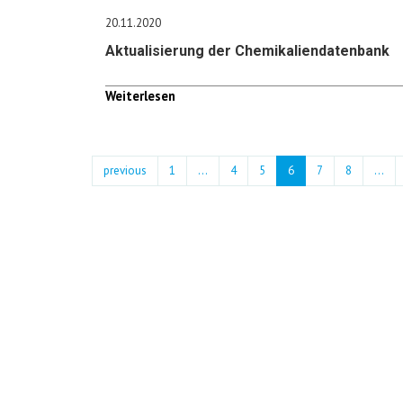
20.11.2020
Aktualisierung der Chemikaliendatenbank
Weiterlesen
previous
1
...
4
5
6
7
8
…