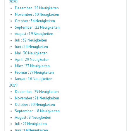
2020
Dezember : 25 Neuigkeiten
November : 30 Neuigkeiten
October : 34 Neuigkeiten
September : 22 Neuigkeiten
August : 19 Neuigkeiten
Juli : 32 Neuigkeiten
Juni : 24 Neuigkeiten
Mai : 30 Neuigkeiten
April : 29 Neuigkeiten
März : 23 Neuigkeiten
Februar : 27 Neuigkeiten
Januar : 16 Neuigkeiten
2019
Dezember : 29 Neuigkeiten
November : 21 Neuigkeiten
October : 20 Neuigkeiten
September : 18 Neuigkeiten
August : 8 Neuigkeiten
Juli : 27 Neuigkeiten
Juni : 14 Neuigkeiten