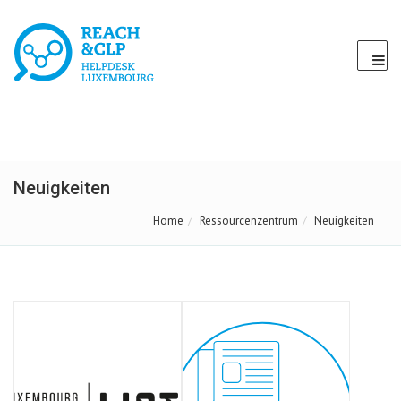
Neuigkeiten
Home
Ressourcenzentrum
Neuigkeiten