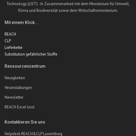
Technology (LIST) - In Zusammenarbeit mit dem Ministerium für Umwelt,
Klima und Biodiversität sowie dem Wirtschaftsministerium.
Mit einem Klick...
REACH
CLP
Lieferkette
Substitution gefährlicher Stoffe
Ressourcenzentrum
Neuigkeiten
Veranstaltungen
Newsletter
REACH Excel tool
Kontaktieren Sie uns
Helpdesk REACH&CLP Luxemburg