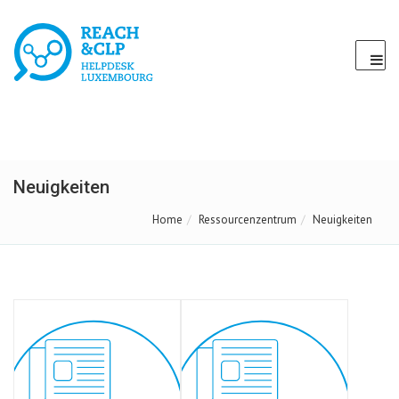
Neuigkeiten
Home
Ressourcenzentrum
Neuigkeiten