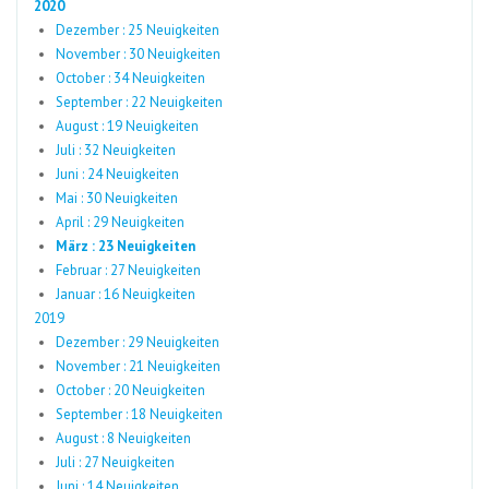
2020
Dezember : 25 Neuigkeiten
November : 30 Neuigkeiten
October : 34 Neuigkeiten
September : 22 Neuigkeiten
August : 19 Neuigkeiten
Juli : 32 Neuigkeiten
Juni : 24 Neuigkeiten
Mai : 30 Neuigkeiten
April : 29 Neuigkeiten
März : 23 Neuigkeiten
Februar : 27 Neuigkeiten
Januar : 16 Neuigkeiten
2019
Dezember : 29 Neuigkeiten
November : 21 Neuigkeiten
October : 20 Neuigkeiten
September : 18 Neuigkeiten
August : 8 Neuigkeiten
Juli : 27 Neuigkeiten
Juni : 14 Neuigkeiten