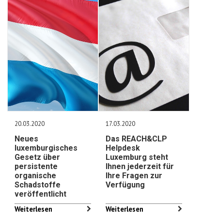
20.03.2020
17.03.2020
Neues
Das REACH&CLP
luxemburgisches
Helpdesk
Gesetz über
Luxemburg steht
persistente
Ihnen jederzeit für
organische
Ihre Fragen zur
Schadstoffe
Verfügung
veröffentlicht
Weiterlesen
Weiterlesen