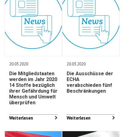
20.03.2020
20.03.2020
Die Mitgliedstaaten
Die Ausschüsse der
werden im Jahr 2020
ECHA
14 Stoffe bezüglich
verabschieden fünf
ihrer Gefährdung für
Beschränkungen
Mensch und Umwelt
überprüfen
Weiterlesen
Weiterlesen