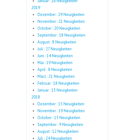
Januar : 16 Neuigkeiten
2019
Dezember : 29 Neuigkeiten
November : 21 Neuigkeiten
October : 20 Neuigkeiten
September : 18 Neuigkeiten
August : 8 Neuigkeiten
Juli : 27 Neuigkeiten
Juni : 14 Neuigkeiten
Mai : 19 Neuigkeiten
April : 8 Neuigkeiten
März : 21 Neuigkeiten
Februar : 18 Neuigkeiten
Januar : 13 Neuigkeiten
2018
Dezember : 15 Neuigkeiten
November : 19 Neuigkeiten
October : 15 Neuigkeiten
September : 9 Neuigkeiten
August : 12 Neuigkeiten
Juli : 24 Neuigkeiten