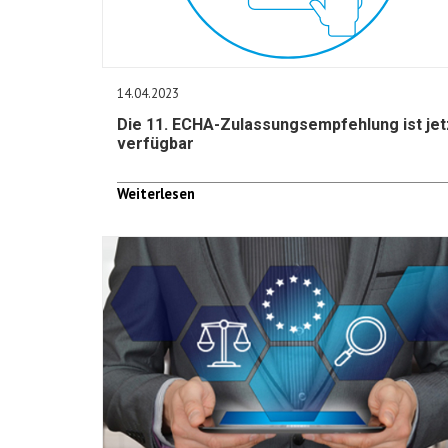
14.04.2023
Die 11. ECHA-Zulassungsempfehlung ist jet
verfügbar
Weiterlesen