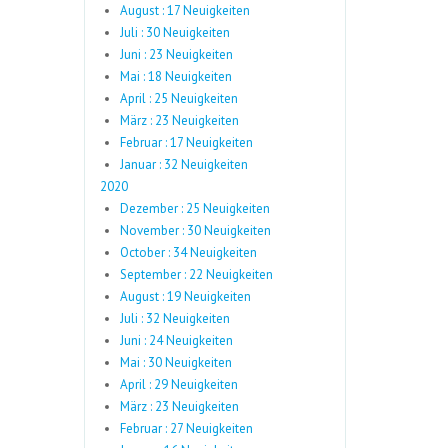
August : 17 Neuigkeiten
Juli : 30 Neuigkeiten
Juni : 23 Neuigkeiten
Mai : 18 Neuigkeiten
April : 25 Neuigkeiten
März : 23 Neuigkeiten
Februar : 17 Neuigkeiten
Januar : 32 Neuigkeiten
2020
Dezember : 25 Neuigkeiten
November : 30 Neuigkeiten
October : 34 Neuigkeiten
September : 22 Neuigkeiten
August : 19 Neuigkeiten
Juli : 32 Neuigkeiten
Juni : 24 Neuigkeiten
Mai : 30 Neuigkeiten
April : 29 Neuigkeiten
März : 23 Neuigkeiten
Februar : 27 Neuigkeiten