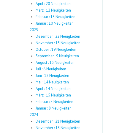
April : 20 Neuigkeiten
März : 12 Neuigkeiten
Februar : 13 Neuigkeiten
Januar : 10 Neuigkeiten
2025
Dezember : 22 Neuigkeiten
November : 13 Neuigkeiten
October : 19 Neuigkeiten
September : 9 Neuigkeiten
August : 13 Neuigkeiten
Juli : 6 Neuigkeiten
Juni : 12 Neuigkeiten
Mai : 14 Neuigkeiten
April : 14 Neuigkeiten
März : 15 Neuigkeiten
Februar : 8 Neuigkeiten
Januar : 8 Neuigkeiten
2024
Dezember : 21 Neuigkeiten
November : 18 Neuigkeiten