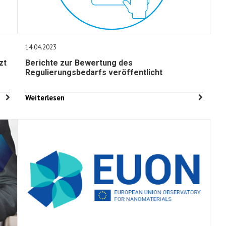
14.04.2023
zt
Berichte zur Bewertung des
Regulierungsbedarfs veröffentlicht
Weiterlesen