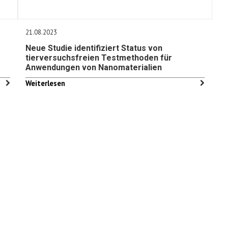
21.08.2023
Neue Studie identifiziert Status von
tierversuchsfreien Testmethoden für
Anwendungen von Nanomaterialien
Weiterlesen