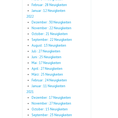
Februar : 28 Neuigkeiten
Januar : 12 Neuigkeiten
2022
Dezember : 30 Neuigkeiten
November : 22 Neuigkeiten
October : 21 Neuigkeiten
September : 22 Neuigkeiten
August : 13 Neuigkeiten
Juli : 27 Neuigkeiten
Juni : 25 Neuigkeiten
Mai : 17 Neuigkeiten
April : 27 Neuigkeiten
März : 25 Neuigkeiten
Februar : 24 Neuigkeiten
Januar : 11 Neuigkeiten
2021
Dezember : 17 Neuigkeiten
November : 27 Neuigkeiten
October : 15 Neuigkeiten
September : 23 Neuigkeiten