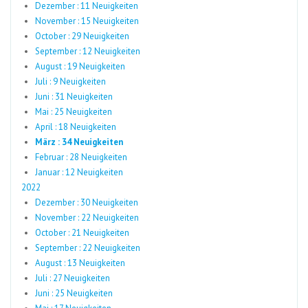
Dezember : 11 Neuigkeiten
November : 15 Neuigkeiten
October : 29 Neuigkeiten
September : 12 Neuigkeiten
August : 19 Neuigkeiten
Juli : 9 Neuigkeiten
Juni : 31 Neuigkeiten
Mai : 25 Neuigkeiten
April : 18 Neuigkeiten
März : 34 Neuigkeiten
Februar : 28 Neuigkeiten
Januar : 12 Neuigkeiten
2022
Dezember : 30 Neuigkeiten
November : 22 Neuigkeiten
October : 21 Neuigkeiten
September : 22 Neuigkeiten
August : 13 Neuigkeiten
Juli : 27 Neuigkeiten
Juni : 25 Neuigkeiten