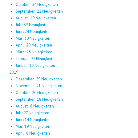
October : 34 Neuigkeiten
September : 22 Neuigkeiten
August : 19 Neuigkeiten
Juli : 32 Neuigkeiten
Juni : 24 Neuigkeiten
Mai : 30 Neuigkeiten
April : 29 Neuigkeiten
März : 23 Neuigkeiten
Februar : 27 Neuigkeiten
Januar : 16 Neuigkeiten
2019
Dezember : 29 Neuigkeiten
November : 21 Neuigkeiten
October : 20 Neuigkeiten
September : 18 Neuigkeiten
August : 8 Neuigkeiten
Juli : 27 Neuigkeiten
Juni : 14 Neuigkeiten
Mai : 19 Neuigkeiten
April : 8 Neuigkeiten