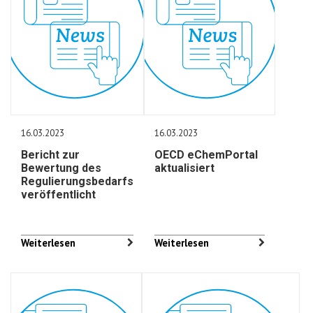
16.03.2023
16.03.2023
Bericht zur
OECD eChemPortal
Bewertung des
aktualisiert
Regulierungsbedarfs
veröffentlicht
Weiterlesen
Weiterlesen