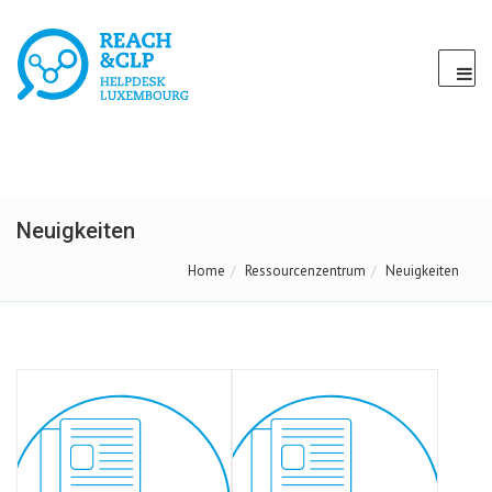
Neuigkeiten
Home
Ressourcenzentrum
Neuigkeiten