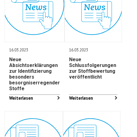
16.03.2023
16.03.2023
Neue
Neue
Absichtserklärungen
Schlussfolgerungen
zur Identifizierung
zur Stoffbewertung
besonders
veröffentlicht
besorgniserregender
Stoffe
Weiterlesen
Weiterlesen