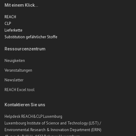
Mit einem Klick...
REACH
CLP
Lieferkette
Substitution gefährlicher Stoffe
Ressourcenzentrum
Neuigkeiten
Veranstaltungen
Newsletter
REACH Excel tool
Kontaktieren Sie uns
Helpdesk REACH&CLP Luxemburg
Luxembourg Institute of Science and Technology (LIST) /
Environmental Research & Innovation Department (ERIN)