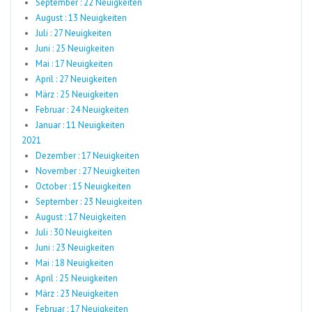
September : 22 Neuigkeiten
August : 13 Neuigkeiten
Juli : 27 Neuigkeiten
Juni : 25 Neuigkeiten
Mai : 17 Neuigkeiten
April : 27 Neuigkeiten
März : 25 Neuigkeiten
Februar : 24 Neuigkeiten
Januar : 11 Neuigkeiten
2021
Dezember : 17 Neuigkeiten
November : 27 Neuigkeiten
October : 15 Neuigkeiten
September : 23 Neuigkeiten
August : 17 Neuigkeiten
Juli : 30 Neuigkeiten
Juni : 23 Neuigkeiten
Mai : 18 Neuigkeiten
April : 25 Neuigkeiten
März : 23 Neuigkeiten
Februar : 17 Neuigkeiten