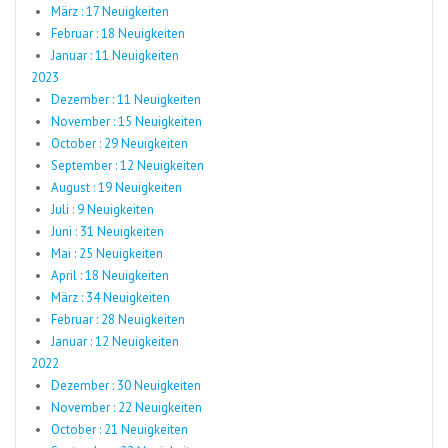
März : 17 Neuigkeiten
Februar : 18 Neuigkeiten
Januar : 11 Neuigkeiten
2023
Dezember : 11 Neuigkeiten
November : 15 Neuigkeiten
October : 29 Neuigkeiten
September : 12 Neuigkeiten
August : 19 Neuigkeiten
Juli : 9 Neuigkeiten
Juni : 31 Neuigkeiten
Mai : 25 Neuigkeiten
April : 18 Neuigkeiten
März : 34 Neuigkeiten
Februar : 28 Neuigkeiten
Januar : 12 Neuigkeiten
2022
Dezember : 30 Neuigkeiten
November : 22 Neuigkeiten
October : 21 Neuigkeiten