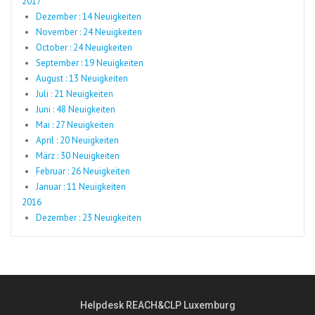
2017
Dezember : 14 Neuigkeiten
November : 24 Neuigkeiten
October : 24 Neuigkeiten
September : 19 Neuigkeiten
August : 13 Neuigkeiten
Juli : 21 Neuigkeiten
Juni : 48 Neuigkeiten
Mai : 27 Neuigkeiten
April : 20 Neuigkeiten
März : 30 Neuigkeiten
Februar : 26 Neuigkeiten
Januar : 11 Neuigkeiten
2016
Dezember : 23 Neuigkeiten
Helpdesk REACH&CLP Luxemburg