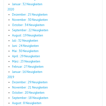
Januar : 32 Neuigkeiten
2020
Dezember : 25 Neuigkeiten
November : 30 Neuigkeiten
October : 34 Neuigkeiten
September : 22 Neuigkeiten
August : 19 Neuigkeiten
Juli : 32 Neuigkeiten
Juni : 24 Neuigkeiten
Mai : 30 Neuigkeiten
April : 29 Neuigkeiten
März : 23 Neuigkeiten
Februar : 27 Neuigkeiten
Januar : 16 Neuigkeiten
2019
Dezember : 29 Neuigkeiten
November : 21 Neuigkeiten
October : 20 Neuigkeiten
September : 18 Neuigkeiten
August : 8 Neuigkeiten