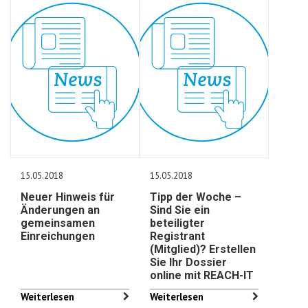
15.05.2018
15.05.2018
Neuer Hinweis für
Tipp der Woche –
Änderungen an
Sind Sie ein
gemeinsamen
beteiligter
Einreichungen
Registrant
(Mitglied)? Erstellen
Sie Ihr Dossier
online mit REACH-IT
Weiterlesen
Weiterlesen