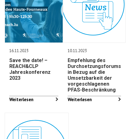
16.11.2023
10.11.2023
Save the date! –
Empfehlung des
REACH&CLP
Durchsetzungsforums
Jahreskonferenz
in Bezug auf die
2023
Umsetzbarkeit der
vorgeschlagenen
PFAS-Beschränkung
Weiterlesen
Weiterlesen