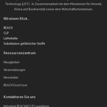
Technology (LIST) - In Zusammenarbeit mit dem Ministerium für Umwelt,
Klima und Biodiversität sowie dem Wirtschaftsministerium.
Mit einem Klick...
REACH
CLP
Lieferkette
Substitution gefährlicher Stoffe
Ressourcenzentrum
Neuigkeiten
Veranstaltungen
Newsletter
REACH Excel tool
Kontaktieren Sie uns
Helpdesk REACH&CLP Luxemburg