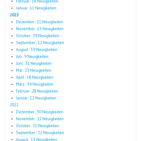
Februar : 18 Neuigkeiten
Januar : 11 Neuigkeiten
2023
Dezember : 11 Neuigkeiten
November : 15 Neuigkeiten
October : 29 Neuigkeiten
September : 12 Neuigkeiten
August : 19 Neuigkeiten
Juli : 9 Neuigkeiten
Juni : 31 Neuigkeiten
Mai : 25 Neuigkeiten
April : 18 Neuigkeiten
März : 34 Neuigkeiten
Februar : 28 Neuigkeiten
Januar : 12 Neuigkeiten
2022
Dezember : 30 Neuigkeiten
November : 22 Neuigkeiten
October : 21 Neuigkeiten
September : 22 Neuigkeiten
August : 13 Neuigkeiten