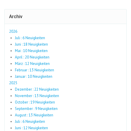
Archiv
2026
Juli : 6 Neuigkeiten
Juni : 18 Neuigkeiten
Mai : 10 Neuigkeiten
April : 20 Neuigkeiten
März : 12 Neuigkeiten
Februar : 13 Neuigkeiten
Januar : 10 Neuigkeiten
2025
Dezember : 22 Neuigkeiten
November : 13 Neuigkeiten
October : 19 Neuigkeiten
September : 9 Neuigkeiten
August : 13 Neuigkeiten
Juli : 6 Neuigkeiten
Juni : 12 Neuigkeiten