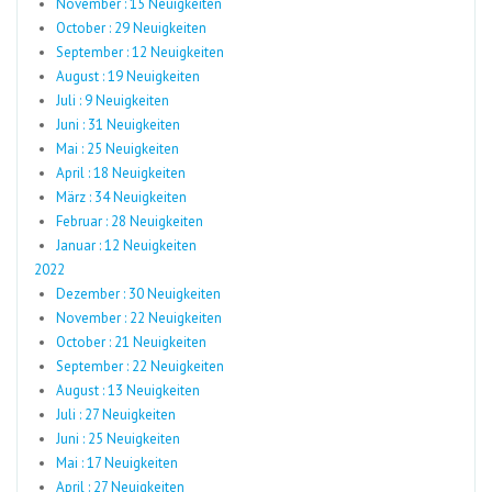
November : 15 Neuigkeiten
October : 29 Neuigkeiten
September : 12 Neuigkeiten
August : 19 Neuigkeiten
Juli : 9 Neuigkeiten
Juni : 31 Neuigkeiten
Mai : 25 Neuigkeiten
April : 18 Neuigkeiten
März : 34 Neuigkeiten
Februar : 28 Neuigkeiten
Januar : 12 Neuigkeiten
2022
Dezember : 30 Neuigkeiten
November : 22 Neuigkeiten
October : 21 Neuigkeiten
September : 22 Neuigkeiten
August : 13 Neuigkeiten
Juli : 27 Neuigkeiten
Juni : 25 Neuigkeiten
Mai : 17 Neuigkeiten
April : 27 Neuigkeiten