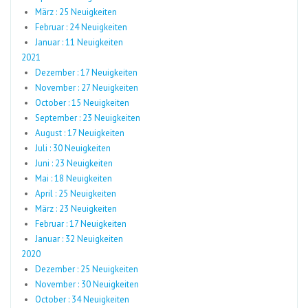
März : 25 Neuigkeiten
Februar : 24 Neuigkeiten
Januar : 11 Neuigkeiten
2021
Dezember : 17 Neuigkeiten
November : 27 Neuigkeiten
October : 15 Neuigkeiten
September : 23 Neuigkeiten
August : 17 Neuigkeiten
Juli : 30 Neuigkeiten
Juni : 23 Neuigkeiten
Mai : 18 Neuigkeiten
April : 25 Neuigkeiten
März : 23 Neuigkeiten
Februar : 17 Neuigkeiten
Januar : 32 Neuigkeiten
2020
Dezember : 25 Neuigkeiten
November : 30 Neuigkeiten
October : 34 Neuigkeiten