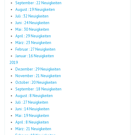
September : 22 Neuigkeiten
August : 19 Neuigkeiten
Juli : 32 Neuigkeiten
Juni : 24 Neuigkeiten
Mai : 30 Neuigkeiten
April : 29 Neuigkeiten
März : 23 Neuigkeiten
Februar : 27 Neuigkeiten
Januar : 16 Neuigkeiten
2019
Dezember : 29 Neuigkeiten
November : 21 Neuigkeiten
October : 20 Neuigkeiten
September : 18 Neuigkeiten
August : 8 Neuigkeiten
Juli : 27 Neuigkeiten
Juni : 14 Neuigkeiten
Mai : 19 Neuigkeiten
April : 8 Neuigkeiten
März : 21 Neuigkeiten