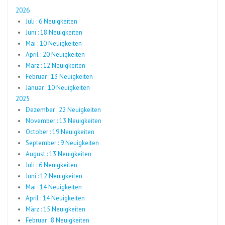
2026
Juli : 6 Neuigkeiten
Juni : 18 Neuigkeiten
Mai : 10 Neuigkeiten
April : 20 Neuigkeiten
März : 12 Neuigkeiten
Februar : 13 Neuigkeiten
Januar : 10 Neuigkeiten
2025
Dezember : 22 Neuigkeiten
November : 13 Neuigkeiten
October : 19 Neuigkeiten
September : 9 Neuigkeiten
August : 13 Neuigkeiten
Juli : 6 Neuigkeiten
Juni : 12 Neuigkeiten
Mai : 14 Neuigkeiten
April : 14 Neuigkeiten
März : 15 Neuigkeiten
Februar : 8 Neuigkeiten