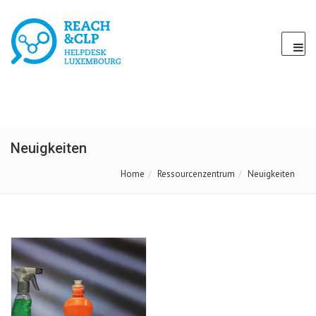
Neuigkeiten
Home
Ressourcenzentrum
Neuigkeiten