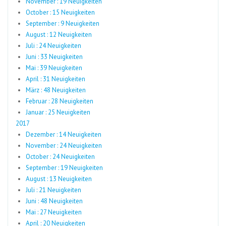
November : 19 Neuigkeiten
October : 15 Neuigkeiten
September : 9 Neuigkeiten
August : 12 Neuigkeiten
Juli : 24 Neuigkeiten
Juni : 33 Neuigkeiten
Mai : 39 Neuigkeiten
April : 31 Neuigkeiten
März : 48 Neuigkeiten
Februar : 28 Neuigkeiten
Januar : 25 Neuigkeiten
2017
Dezember : 14 Neuigkeiten
November : 24 Neuigkeiten
October : 24 Neuigkeiten
September : 19 Neuigkeiten
August : 13 Neuigkeiten
Juli : 21 Neuigkeiten
Juni : 48 Neuigkeiten
Mai : 27 Neuigkeiten
April : 20 Neuigkeiten