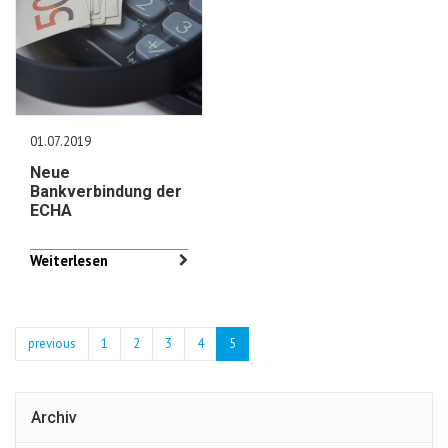
01.07.2019
Neue
Bankverbindung der
ECHA
Weiterlesen
previous
1
2
3
4
5
Archiv