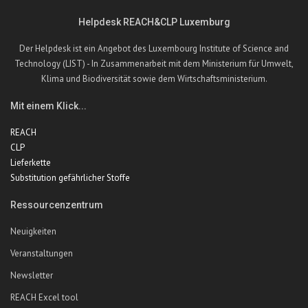
Helpdesk REACH&CLP Luxemburg
Der Helpdesk ist ein Angebot des Luxembourg Institute of Science and
Technology (LIST) - In Zusammenarbeit mit dem Ministerium für Umwelt,
Klima und Biodiversität sowie dem Wirtschaftsministerium.
Mit einem Klick...
REACH
CLP
Lieferkette
Substitution gefährlicher Stoffe
Ressourcenzentrum
Neuigkeiten
Veranstaltungen
Newsletter
REACH Excel tool