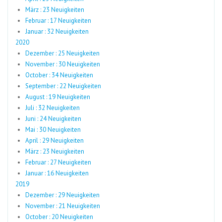
März : 23 Neuigkeiten
Februar : 17 Neuigkeiten
Januar : 32 Neuigkeiten
2020
Dezember : 25 Neuigkeiten
November : 30 Neuigkeiten
October : 34 Neuigkeiten
September : 22 Neuigkeiten
August : 19 Neuigkeiten
Juli : 32 Neuigkeiten
Juni : 24 Neuigkeiten
Mai : 30 Neuigkeiten
April : 29 Neuigkeiten
März : 23 Neuigkeiten
Februar : 27 Neuigkeiten
Januar : 16 Neuigkeiten
2019
Dezember : 29 Neuigkeiten
November : 21 Neuigkeiten
October : 20 Neuigkeiten