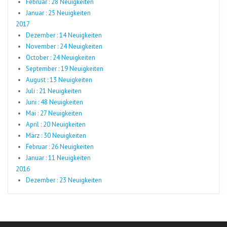
Februar : 28 Neuigkeiten
Januar : 25 Neuigkeiten
2017
Dezember : 14 Neuigkeiten
November : 24 Neuigkeiten
October : 24 Neuigkeiten
September : 19 Neuigkeiten
August : 13 Neuigkeiten
Juli : 21 Neuigkeiten
Juni : 48 Neuigkeiten
Mai : 27 Neuigkeiten
April : 20 Neuigkeiten
März : 30 Neuigkeiten
Februar : 26 Neuigkeiten
Januar : 11 Neuigkeiten
2016
Dezember : 23 Neuigkeiten