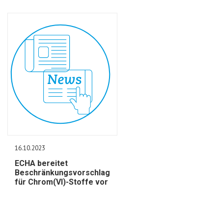
16.10.2023
ECHA bereitet
Beschränkungsvorschlag
für Chrom(VI)-Stoffe vor