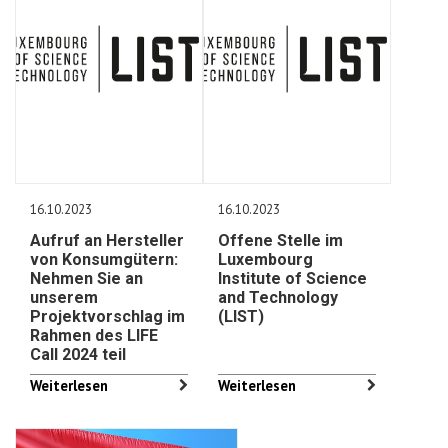
16.10.2023
16.10.2023
Aufruf an Hersteller
Offene Stelle im
von Konsumgütern:
Luxembourg
Nehmen Sie an
Institute of Science
unserem
and Technology
Projektvorschlag im
(LIST)
Rahmen des LIFE
Call 2024 teil
Weiterlesen
Weiterlesen