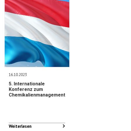
16.10.2023
5. Internationale
Konferenz zum
Chemikalienmanagement
Weiterlesen