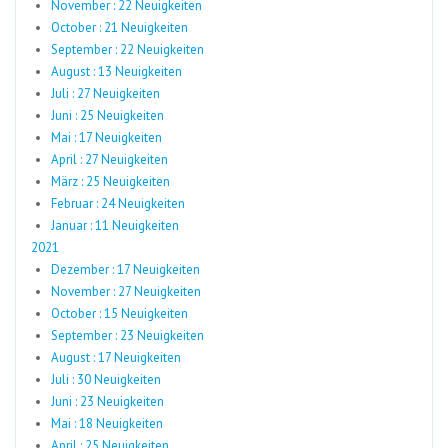
November : 22 Neuigkeiten
October : 21 Neuigkeiten
September : 22 Neuigkeiten
August : 13 Neuigkeiten
Juli : 27 Neuigkeiten
Juni : 25 Neuigkeiten
Mai : 17 Neuigkeiten
April : 27 Neuigkeiten
März : 25 Neuigkeiten
Februar : 24 Neuigkeiten
Januar : 11 Neuigkeiten
2021
Dezember : 17 Neuigkeiten
November : 27 Neuigkeiten
October : 15 Neuigkeiten
September : 23 Neuigkeiten
August : 17 Neuigkeiten
Juli : 30 Neuigkeiten
Juni : 23 Neuigkeiten
Mai : 18 Neuigkeiten
April : 25 Neuigkeiten