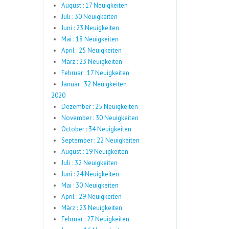
August : 17 Neuigkeiten
Juli : 30 Neuigkeiten
Juni : 23 Neuigkeiten
Mai : 18 Neuigkeiten
April : 25 Neuigkeiten
März : 23 Neuigkeiten
Februar : 17 Neuigkeiten
Januar : 32 Neuigkeiten
2020
Dezember : 25 Neuigkeiten
November : 30 Neuigkeiten
October : 34 Neuigkeiten
September : 22 Neuigkeiten
August : 19 Neuigkeiten
Juli : 32 Neuigkeiten
Juni : 24 Neuigkeiten
Mai : 30 Neuigkeiten
April : 29 Neuigkeiten
März : 23 Neuigkeiten
Februar : 27 Neuigkeiten