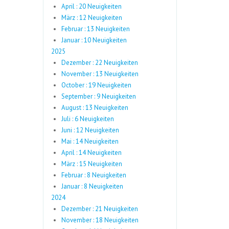
April : 20 Neuigkeiten
März : 12 Neuigkeiten
Februar : 13 Neuigkeiten
Januar : 10 Neuigkeiten
2025
Dezember : 22 Neuigkeiten
November : 13 Neuigkeiten
October : 19 Neuigkeiten
September : 9 Neuigkeiten
August : 13 Neuigkeiten
Juli : 6 Neuigkeiten
Juni : 12 Neuigkeiten
Mai : 14 Neuigkeiten
April : 14 Neuigkeiten
März : 15 Neuigkeiten
Februar : 8 Neuigkeiten
Januar : 8 Neuigkeiten
2024
Dezember : 21 Neuigkeiten
November : 18 Neuigkeiten