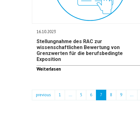
16.10.2023
Stellungnahme des RAC zur
wissenschaftlichen Bewertung von
Grenzwerten für die berufsbedingte
Exposition
Weiterlesen
previous
1
...
5
6
7
8
9
…