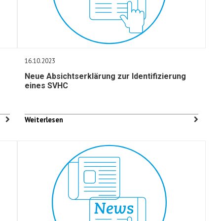
16.10.2023
Neue Absichtserklärung zur Identifizierung
eines SVHC
Weiterlesen