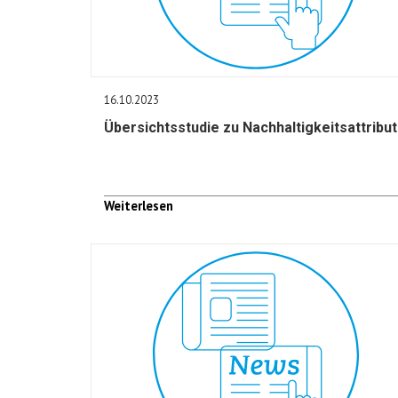
16.10.2023
Übersichtsstudie zu Nachhaltigkeitsattribu
Weiterlesen