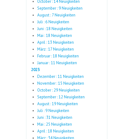
October : 14 Neuigkeiten
September : 9 Neuigkeiten
August : 7 Neuigkeiten
Juli : 6 Neuigkeiten
Juni : 18 Neuigkeiten
Mai : 18 Neuigkeiten
April : 13 Neuigkeiten
März : 17 Neuigkeiten
Februar : 18 Neuigkeiten
Januar : 11 Neuigkeiten
2023
Dezember : 11 Neuigkeiten
November : 15 Neuigkeiten
October : 29 Neuigkeiten
September : 12 Neuigkeiten
August : 19 Neuigkeiten
Juli : 9 Neuigkeiten
Juni : 31 Neuigkeiten
Mai : 25 Neuigkeiten
April : 18 Neuigkeiten
März : 34 Neuigkeiten