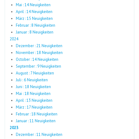
Mai : 14 Neuigkeiten
April : 14 Neuigkeiten
März : 15 Neuigkeiten
Februar : 8 Neuigkeiten
Januar : 8 Neuigkeiten
2024
Dezember : 21 Neuigkeiten
November : 18 Neuigkeiten
October : 14 Neuigkeiten
September : 9 Neuigkeiten
August : 7 Neuigkeiten
Juli : 6 Neuigkeiten
Juni : 18 Neuigkeiten
Mai : 18 Neuigkeiten
April : 13 Neuigkeiten
März : 17 Neuigkeiten
Februar : 18 Neuigkeiten
Januar : 11 Neuigkeiten
2023
Dezember : 11 Neuigkeiten