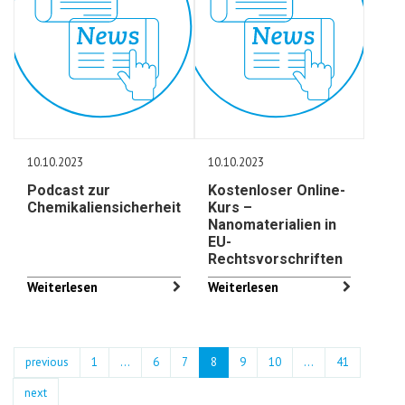
10.10.2023
10.10.2023
Podcast zur
Kostenloser Online-
Chemikaliensicherheit
Kurs –
Nanomaterialien in
EU-
Rechtsvorschriften
Weiterlesen
Weiterlesen
previous
1
...
6
7
8
9
10
…
41
next