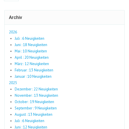
Archiv
2026
Juli : 6 Neuigkeiten
Juni : 18 Neuigkeiten
Mai : 10 Neuigkeiten
April : 20 Neuigkeiten
März : 12 Neuigkeiten
Februar : 13 Neuigkeiten
Januar : 10 Neuigkeiten
2025
Dezember : 22 Neuigkeiten
November : 13 Neuigkeiten
October : 19 Neuigkeiten
September : 9 Neuigkeiten
August : 13 Neuigkeiten
Juli : 6 Neuigkeiten
Juni : 12 Neuigkeiten