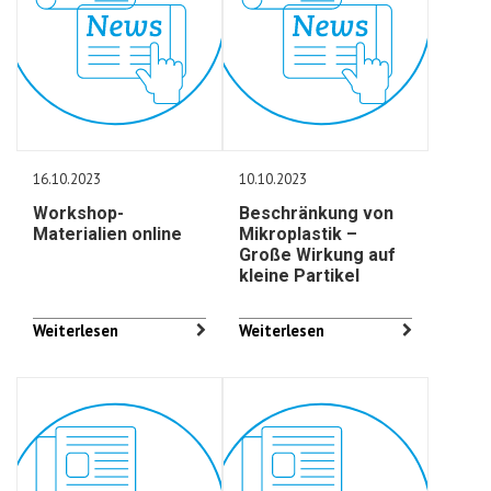
16.10.2023
10.10.2023
Workshop-
Beschränkung von
Materialien online
Mikroplastik –
Große Wirkung auf
kleine Partikel
Weiterlesen
Weiterlesen