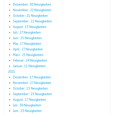
Dezember : 30 Neuigkeiten
November : 22 Neuigkeiten
October : 21 Neuigkeiten
September : 22 Neuigkeiten
August : 13 Neuigkeiten
Juli : 27 Neuigkeiten
Juni : 25 Neuigkeiten
Mai : 17 Neuigkeiten
April : 27 Neuigkeiten
März : 25 Neuigkeiten
Februar : 24 Neuigkeiten
Januar : 11 Neuigkeiten
2021
Dezember : 17 Neuigkeiten
November : 27 Neuigkeiten
October : 15 Neuigkeiten
September : 23 Neuigkeiten
August : 17 Neuigkeiten
Juli : 30 Neuigkeiten
Juni : 23 Neuigkeiten