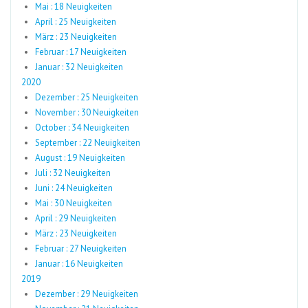
Mai : 18 Neuigkeiten
April : 25 Neuigkeiten
März : 23 Neuigkeiten
Februar : 17 Neuigkeiten
Januar : 32 Neuigkeiten
2020
Dezember : 25 Neuigkeiten
November : 30 Neuigkeiten
October : 34 Neuigkeiten
September : 22 Neuigkeiten
August : 19 Neuigkeiten
Juli : 32 Neuigkeiten
Juni : 24 Neuigkeiten
Mai : 30 Neuigkeiten
April : 29 Neuigkeiten
März : 23 Neuigkeiten
Februar : 27 Neuigkeiten
Januar : 16 Neuigkeiten
2019
Dezember : 29 Neuigkeiten