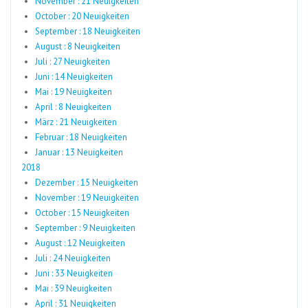
November : 21 Neuigkeiten
October : 20 Neuigkeiten
September : 18 Neuigkeiten
August : 8 Neuigkeiten
Juli : 27 Neuigkeiten
Juni : 14 Neuigkeiten
Mai : 19 Neuigkeiten
April : 8 Neuigkeiten
März : 21 Neuigkeiten
Februar : 18 Neuigkeiten
Januar : 13 Neuigkeiten
2018
Dezember : 15 Neuigkeiten
November : 19 Neuigkeiten
October : 15 Neuigkeiten
September : 9 Neuigkeiten
August : 12 Neuigkeiten
Juli : 24 Neuigkeiten
Juni : 33 Neuigkeiten
Mai : 39 Neuigkeiten
April : 31 Neuigkeiten