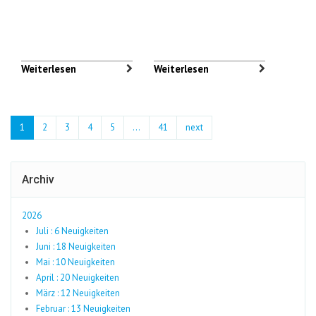
Weiterlesen
Weiterlesen
1
2
3
4
5
…
41
next
Archiv
2026
Juli : 6 Neuigkeiten
Juni : 18 Neuigkeiten
Mai : 10 Neuigkeiten
April : 20 Neuigkeiten
März : 12 Neuigkeiten
Februar : 13 Neuigkeiten