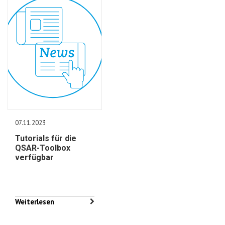
07.11.2023
Tutorials für die
QSAR-Toolbox
verfügbar
Weiterlesen