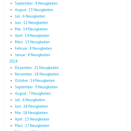
September : 9 Neuigkeiten
August : 13 Neuigkeiten
Juli : 6 Neuigkeiten
Juni : 12 Neuigkeiten
Mai : 14 Neuigkeiten
April : 14 Neuigkeiten
März : 15 Neuigkeiten
Februar : 8 Neuigkeiten
Januar : 8 Neuigkeiten
2024
Dezember : 21 Neuigkeiten
November : 18 Neuigkeiten
October : 14 Neuigkeiten
September : 9 Neuigkeiten
August : 7 Neuigkeiten
Juli : 6 Neuigkeiten
Juni : 18 Neuigkeiten
Mai : 18 Neuigkeiten
April : 13 Neuigkeiten
März : 17 Neuigkeiten