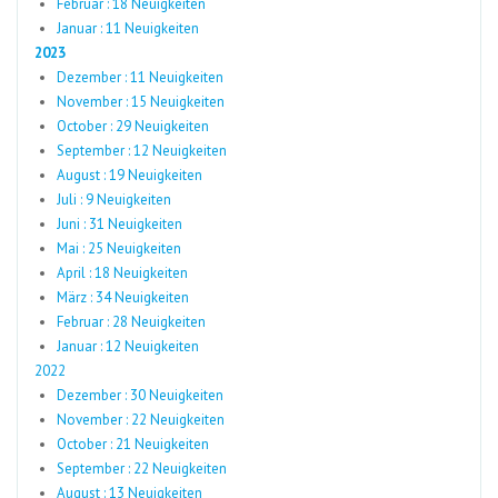
Februar : 18 Neuigkeiten
Januar : 11 Neuigkeiten
2023
Dezember : 11 Neuigkeiten
November : 15 Neuigkeiten
October : 29 Neuigkeiten
September : 12 Neuigkeiten
August : 19 Neuigkeiten
Juli : 9 Neuigkeiten
Juni : 31 Neuigkeiten
Mai : 25 Neuigkeiten
April : 18 Neuigkeiten
März : 34 Neuigkeiten
Februar : 28 Neuigkeiten
Januar : 12 Neuigkeiten
2022
Dezember : 30 Neuigkeiten
November : 22 Neuigkeiten
October : 21 Neuigkeiten
September : 22 Neuigkeiten
August : 13 Neuigkeiten