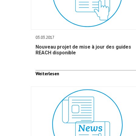
03.03.2017
Nouveau projet de mise à jour des guides
REACH disponible
Weiterlesen