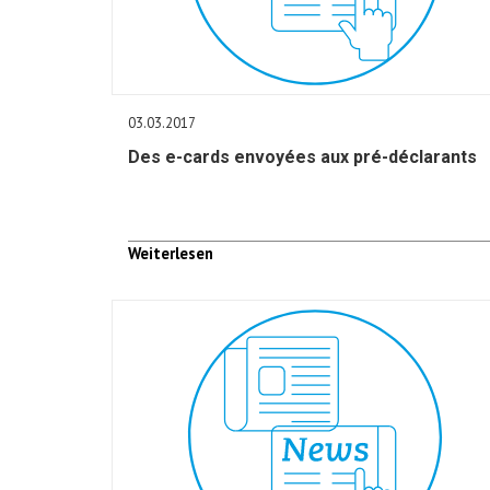
03.03.2017
Des e-cards envoyées aux pré-déclarants
Weiterlesen