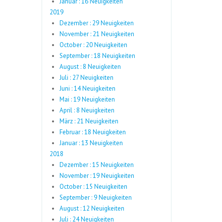
Januar : 16 Neuigkeiten
2019
Dezember : 29 Neuigkeiten
November : 21 Neuigkeiten
October : 20 Neuigkeiten
September : 18 Neuigkeiten
August : 8 Neuigkeiten
Juli : 27 Neuigkeiten
Juni : 14 Neuigkeiten
Mai : 19 Neuigkeiten
April : 8 Neuigkeiten
März : 21 Neuigkeiten
Februar : 18 Neuigkeiten
Januar : 13 Neuigkeiten
2018
Dezember : 15 Neuigkeiten
November : 19 Neuigkeiten
October : 15 Neuigkeiten
September : 9 Neuigkeiten
August : 12 Neuigkeiten
Juli : 24 Neuigkeiten