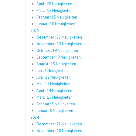
April : 20 Neuigkeiten
März : 12 Neuigkeiten
Februar : 13 Neuigkeiten
Januar : 10 Neuigkeiten
2025
Dezember : 22 Neuigkeiten
November : 13 Neuigkeiten
October : 19 Neuigkeiten
September : 9 Neuigkeiten
August : 13 Neuigkeiten
Juli : 6 Neuigkeiten
Juni : 12 Neuigkeiten
Mai : 14 Neuigkeiten
April : 14 Neuigkeiten
März : 15 Neuigkeiten
Februar : 8 Neuigkeiten
Januar : 8 Neuigkeiten
2024
Dezember : 21 Neuigkeiten
November : 18 Neuigkeiten