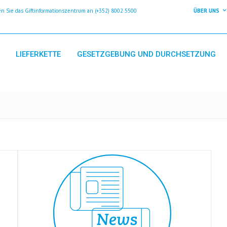
 Sie das Giftinformationszentrum an (+352) 8002 5500
ÜBER UNS
LIEFERKETTE
GESETZGEBUNG UND DURCHSETZUNG