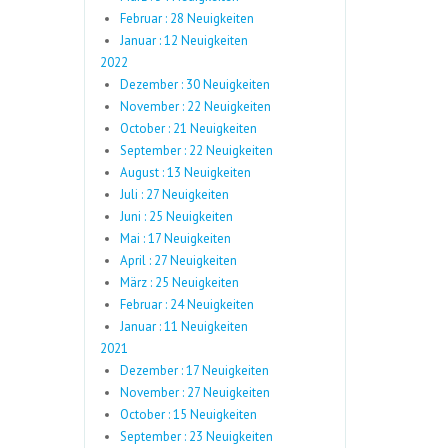
Februar : 28 Neuigkeiten
Januar : 12 Neuigkeiten
2022
Dezember : 30 Neuigkeiten
November : 22 Neuigkeiten
October : 21 Neuigkeiten
September : 22 Neuigkeiten
August : 13 Neuigkeiten
Juli : 27 Neuigkeiten
Juni : 25 Neuigkeiten
Mai : 17 Neuigkeiten
April : 27 Neuigkeiten
März : 25 Neuigkeiten
Februar : 24 Neuigkeiten
Januar : 11 Neuigkeiten
2021
Dezember : 17 Neuigkeiten
November : 27 Neuigkeiten
October : 15 Neuigkeiten
September : 23 Neuigkeiten