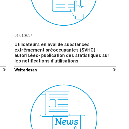
03.03.2017
Utilisateurs en aval de substances
extrêmement préoccupantes (SVHC)
autorisées- publication des statistiques sur
les notifications d’utilisations
Weiterlesen