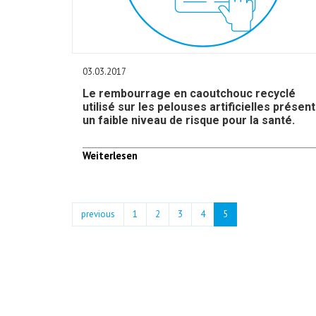
03.03.2017
Le rembourrage en caoutchouc recyclé
utilisé sur les pelouses artificielles présen
un faible niveau de risque pour la santé.
Weiterlesen
previous
1
2
3
4
5