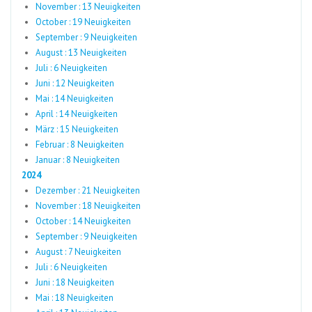
November : 13 Neuigkeiten
October : 19 Neuigkeiten
September : 9 Neuigkeiten
August : 13 Neuigkeiten
Juli : 6 Neuigkeiten
Juni : 12 Neuigkeiten
Mai : 14 Neuigkeiten
April : 14 Neuigkeiten
März : 15 Neuigkeiten
Februar : 8 Neuigkeiten
Januar : 8 Neuigkeiten
2024
Dezember : 21 Neuigkeiten
November : 18 Neuigkeiten
October : 14 Neuigkeiten
September : 9 Neuigkeiten
August : 7 Neuigkeiten
Juli : 6 Neuigkeiten
Juni : 18 Neuigkeiten
Mai : 18 Neuigkeiten