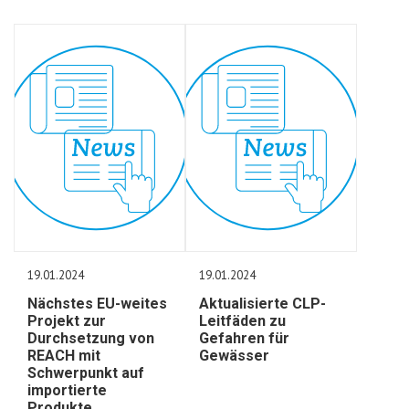
19.01.2024
19.01.2024
Nächstes EU-weites
Aktualisierte CLP-
Projekt zur
Leitfäden zu
Durchsetzung von
Gefahren für
REACH mit
Gewässer
Schwerpunkt auf
importierte
Produkte