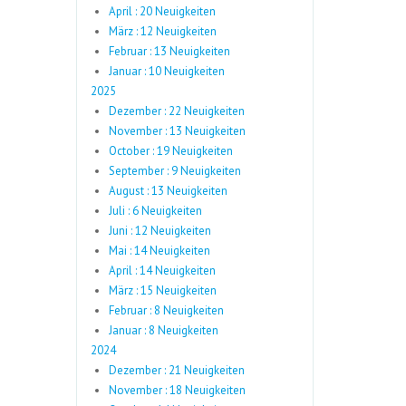
April : 20 Neuigkeiten
März : 12 Neuigkeiten
Februar : 13 Neuigkeiten
Januar : 10 Neuigkeiten
2025
Dezember : 22 Neuigkeiten
November : 13 Neuigkeiten
October : 19 Neuigkeiten
September : 9 Neuigkeiten
August : 13 Neuigkeiten
Juli : 6 Neuigkeiten
Juni : 12 Neuigkeiten
Mai : 14 Neuigkeiten
April : 14 Neuigkeiten
März : 15 Neuigkeiten
Februar : 8 Neuigkeiten
Januar : 8 Neuigkeiten
2024
Dezember : 21 Neuigkeiten
November : 18 Neuigkeiten