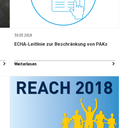
30.03.2018
ECHA-Leitlinie zur Beschränkung von PAKs
Weiterlesen