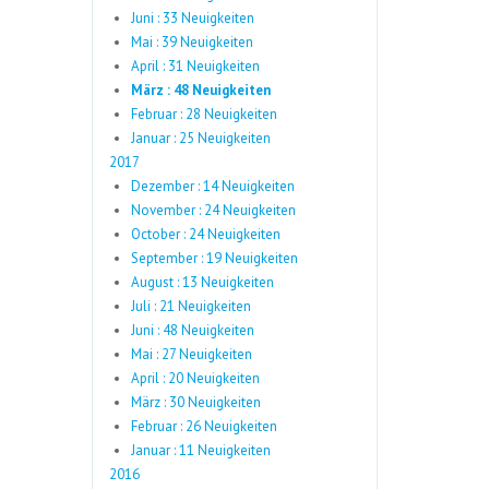
Juni : 33 Neuigkeiten
Mai : 39 Neuigkeiten
April : 31 Neuigkeiten
März : 48 Neuigkeiten
Februar : 28 Neuigkeiten
Januar : 25 Neuigkeiten
2017
Dezember : 14 Neuigkeiten
November : 24 Neuigkeiten
October : 24 Neuigkeiten
September : 19 Neuigkeiten
August : 13 Neuigkeiten
Juli : 21 Neuigkeiten
Juni : 48 Neuigkeiten
Mai : 27 Neuigkeiten
April : 20 Neuigkeiten
März : 30 Neuigkeiten
Februar : 26 Neuigkeiten
Januar : 11 Neuigkeiten
2016