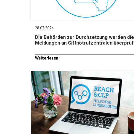
28.03.2024
Die Behörden zur Durchsetzung werden die
Meldungen an Giftnotrufzentralen überprü
Weiterlesen