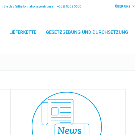
 Sie das Giftinformationszentrum an (+352) 8002 5500
ÜBER UNS
LIEFERKETTE
GESETZGEBUNG UND DURCHSETZUNG