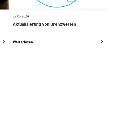
22.03.2024
Aktualisierung von Grenzwerten
Weiterlesen