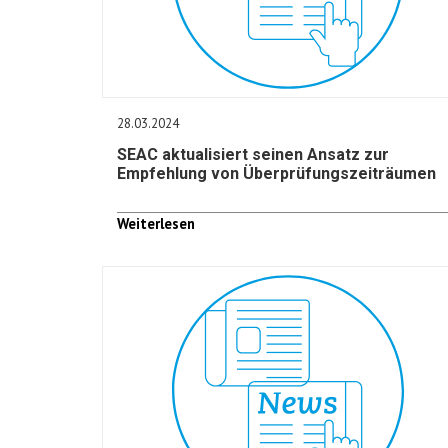
28.03.2024
SEAC aktualisiert seinen Ansatz zur
Empfehlung von Überprüfungszeiträumen
Weiterlesen