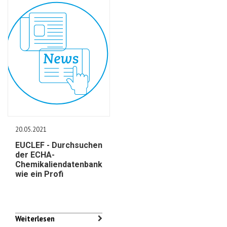
20.05.2021
EUCLEF - Durchsuchen
der ECHA-
Chemikaliendatenbank
wie ein Profi
Weiterlesen