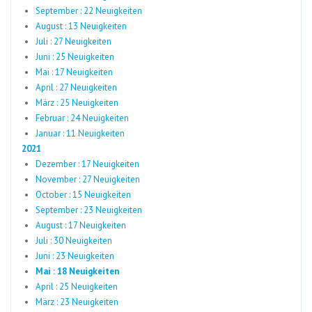
September : 22 Neuigkeiten
August : 13 Neuigkeiten
Juli : 27 Neuigkeiten
Juni : 25 Neuigkeiten
Mai : 17 Neuigkeiten
April : 27 Neuigkeiten
März : 25 Neuigkeiten
Februar : 24 Neuigkeiten
Januar : 11 Neuigkeiten
2021
Dezember : 17 Neuigkeiten
November : 27 Neuigkeiten
October : 15 Neuigkeiten
September : 23 Neuigkeiten
August : 17 Neuigkeiten
Juli : 30 Neuigkeiten
Juni : 23 Neuigkeiten
Mai : 18 Neuigkeiten
April : 25 Neuigkeiten
März : 23 Neuigkeiten