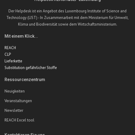
Der Helpdesk ist ein Angebot des Luxembourg Institute of Science and
Technology (LIST) - In Zusammenarbeit mit dem Ministerium für Umwelt,
Klima und Biodiversität sowie dem Wirtschaftsministerium.
Mit einem Klick...
REACH
CLP
Lieferkette
Substitution gefährlicher Stoffe
Ressourcenzentrum
Neuigkeiten
Veranstaltungen
Newsletter
REACH Excel tool