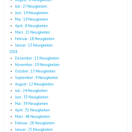
Juli : 27 Neuigkeiten
Juni : 14 Neuigkeiten
Mai : 19 Neuigkeiten
April : 8 Neuigkeiten
März : 21 Neuigkeiten
Februar : 18 Neuigkeiten
Januar : 13 Neuigkeiten
2018
Dezember : 15 Neuigkeiten
November : 19 Neuigkeiten
October : 15 Neuigkeiten
September : 9 Neuigkeiten
August : 12 Neuigkeiten
Juli : 24 Neuigkeiten
Juni : 33 Neuigkeiten
Mai : 39 Neuigkeiten
April : 31 Neuigkeiten
März : 48 Neuigkeiten
Februar : 28 Neuigkeiten
Januar : 25 Neuigkeiten