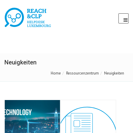
Neuigkeiten
Home
Ressourcenzentrum
Neuigkeiten