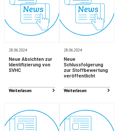
28.06.2024
28.06.2024
Neue Absichten zur
Neue
Identifizierung von
Schlussfolgerung
SVHC
zur Stoffbewertung
veröffentlicht
Weiterlesen
Weiterlesen