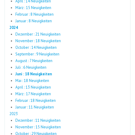
April : 14 Neuigkeiten
März : 15 Neuigkeiten
Februar : 8 Neuigkeiten
Januar : 8 Neuigkeiten
2024
Dezember : 21 Neuigkeiten
November : 18 Neuigkeiten
October : 14 Neuigkeiten
September : 9 Neuigkeiten
August : 7 Neuigkeiten
Juli : 6 Neuigkeiten
Juni : 18 Neuigkeiten
Mai : 18 Neuigkeiten
April : 13 Neuigkeiten
März : 17 Neuigkeiten
Februar : 18 Neuigkeiten
Januar : 11 Neuigkeiten
2023
Dezember : 11 Neuigkeiten
November : 15 Neuigkeiten
October : 29 Neuigkeiten