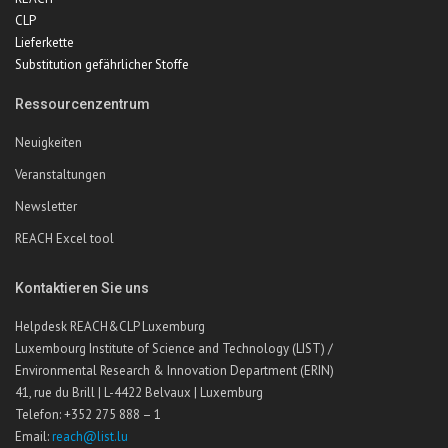
CLP
Lieferkette
Substitution gefährlicher Stoffe
Ressourcenzentrum
Neuigkeiten
Veranstaltungen
Newsletter
REACH Excel tool
Kontaktieren Sie uns
Helpdesk REACH&CLP Luxemburg
Luxembourg Institute of Science and Technology (LIST) /
Environmental Research & Innovation Department (ERIN)
41, rue du Brill | L-4422 Belvaux | Luxemburg
Telefon: +352 275 888 – 1
Email:
reach@list.lu