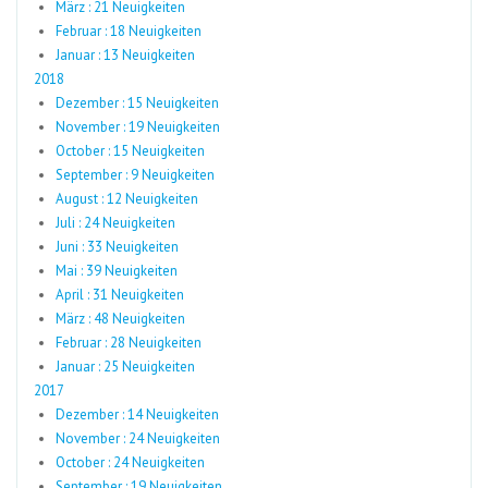
März : 21 Neuigkeiten
Februar : 18 Neuigkeiten
Januar : 13 Neuigkeiten
2018
Dezember : 15 Neuigkeiten
November : 19 Neuigkeiten
October : 15 Neuigkeiten
September : 9 Neuigkeiten
August : 12 Neuigkeiten
Juli : 24 Neuigkeiten
Juni : 33 Neuigkeiten
Mai : 39 Neuigkeiten
April : 31 Neuigkeiten
März : 48 Neuigkeiten
Februar : 28 Neuigkeiten
Januar : 25 Neuigkeiten
2017
Dezember : 14 Neuigkeiten
November : 24 Neuigkeiten
October : 24 Neuigkeiten
September : 19 Neuigkeiten