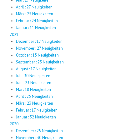
Mai : 17 Neuigkeiten
April : 27 Neuigkeiten
März : 25 Neuigkeiten
Februar : 24 Neuigkeiten
Januar : 11 Neuigkeiten
2021
Dezember : 17 Neuigkeiten
November : 27 Neuigkeiten
October : 15 Neuigkeiten
September : 23 Neuigkeiten
August : 17 Neuigkeiten
Juli : 30 Neuigkeiten
Juni : 23 Neuigkeiten
Mai : 18 Neuigkeiten
April : 25 Neuigkeiten
März : 23 Neuigkeiten
Februar : 17 Neuigkeiten
Januar : 32 Neuigkeiten
2020
Dezember : 25 Neuigkeiten
November : 30 Neuigkeiten