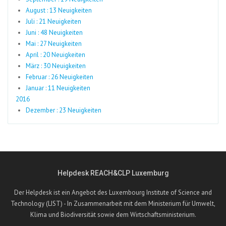
August : 13 Neuigkeiten
Juli : 21 Neuigkeiten
Juni : 48 Neuigkeiten
Mai : 27 Neuigkeiten
April : 20 Neuigkeiten
März : 30 Neuigkeiten
Februar : 26 Neuigkeiten
Januar : 11 Neuigkeiten
2016
Dezember : 23 Neuigkeiten
Helpdesk REACH&CLP Luxemburg
Der Helpdesk ist ein Angebot des Luxembourg Institute of Science and
Technology (LIST) - In Zusammenarbeit mit dem Ministerium für Umwelt,
Klima und Biodiversität sowie dem Wirtschaftsministerium.