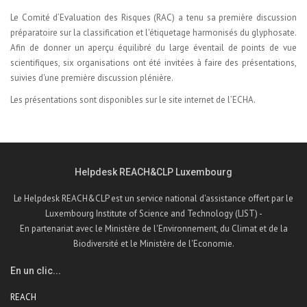
Le Comité d’Evaluation des Risques (RAC) a tenu sa première discussion
préparatoire sur la classification et l'étiquetage harmonisés du glyphosate.
Afin de donner un aperçu équilibré du large éventail de points de vue
scientifiques, six organisations ont été invitées à faire des présentations,
suivies d'une première discussion plénière.
Les présentations sont disponibles sur le
site internet de l’ECHA.
Helpdesk REACH&CLP Luxembourg
Le Helpdesk REACH&CLP est un service national d'assistance offert par le
Luxembourg Institute of Science and Technology (LIST) -
En partenariat avec le Ministère de l'Environnement, du Climat et de la
Biodiversité et le Ministère de l'Economie.
En un clic...
REACH