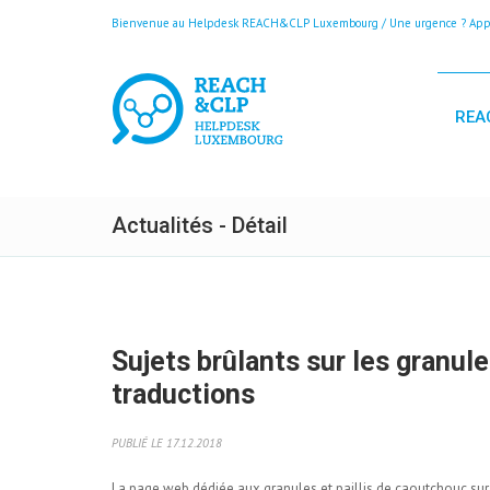
Bienvenue au Helpdesk REACH&CLP Luxembourg / Une urgence ? Appele
REA
Actualités - Détail
Sujets brûlants sur les granul
traductions
PUBLIÉ LE 17.12.2018
La
page web dédiée aux granules et paillis de caoutchouc sur le