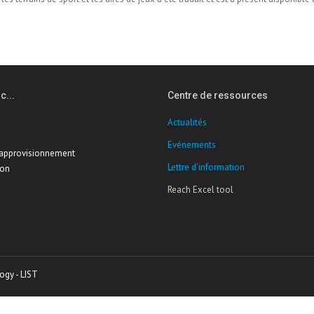
c...
Centre de ressources
Actualités
Evénements
'approvisionnement
Lettre d'information
ion
Reach Excel tool
ogy - LIST