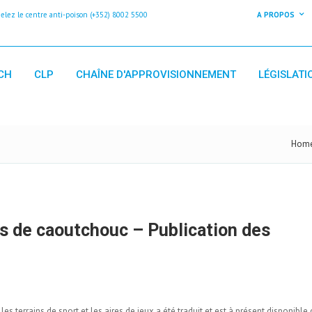
z le centre anti-poison (+352) 8002 5500
A PROPOS
CH
CLP
CHAÎNE D'APPROVISIONNEMENT
LÉGISLATI
Hom
es de caoutchouc – Publication des
s terrains de sport et les aires de jeux a été traduit et est à présent disponible