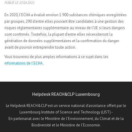
PUBLIÉ LE 23.04.2021
En 2020, l’ECHA a évalué environ 1 900 substances chimiques enregistrées
par groupes, 290 d’entre elles pouvant être candidates à une gestion des
risques réglementaires supplémentaire au niveau de l’UE si leurs dangers
sont confirmés. Toutefois, la plupart d’entre elles nécessiteront la
génération de données supplémentaires et la confirmation du danger
avant de pouvoir entreprendre toute action.
Vous trouverez de plus amples informations à ce sujet dans les
informations de l’ECHA
.
Helpdesk REACH&CLP Luxembourg
Le Helpdesk REACH&CLP est un service national d'assistance offert par le
Luxembourg Institute of Science and Technology (LIST) -
En partenariat avec le Ministère de l'Environnement, du Climat et de la
Biodiversité et le Ministère de l'Economie.