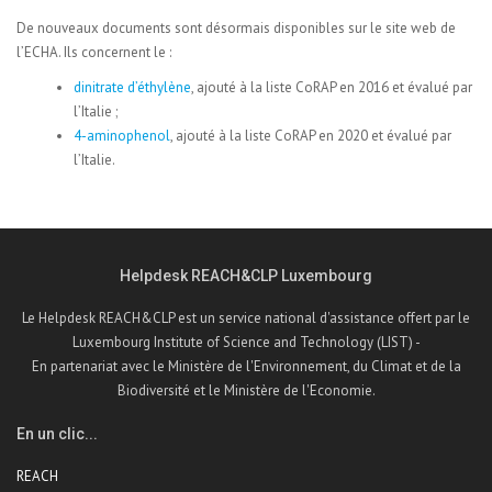
De nouveaux documents sont désormais disponibles sur le site web de
l’ECHA. Ils concernent le :
dinitrate d’éthylène
, ajouté à la liste CoRAP en 2016 et évalué par
l’Italie ;
4-aminophenol
, ajouté à la liste CoRAP en 2020 et évalué par
l’Italie.
Helpdesk REACH&CLP Luxembourg
Le Helpdesk REACH&CLP est un service national d'assistance offert par le
Luxembourg Institute of Science and Technology (LIST) -
En partenariat avec le Ministère de l'Environnement, du Climat et de la
Biodiversité et le Ministère de l'Economie.
En un clic...
REACH