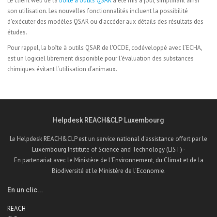
Le client web de la
boîte à outils QSAR
a été mis à jour, simplifiant ainsi
son utilisation. Les nouvelles fonctionnalités incluent la possibilité
d'exécuter des modèles QSAR ou d'accéder aux détails des résultats des
études.
Pour rappel, la boîte à outils QSAR de l'OCDE, codéveloppé avec l’ECHA,
est un logiciel librement disponible pour l'évaluation des substances
chimiques évitant l’utilisation d’animaux.
Helpdesk REACH&CLP Luxembourg
Le Helpdesk REACH&CLP est un service national d'assistance offert par le
Luxembourg Institute of Science and Technology (LIST) -
En partenariat avec le Ministère de l'Environnement, du Climat et de la
Biodiversité et le Ministère de l'Economie.
En un clic...
REACH