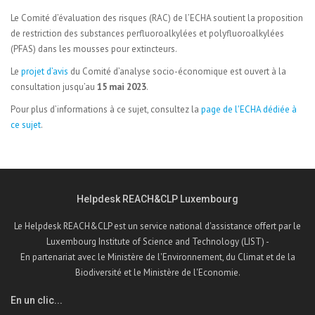
Le Comité d’évaluation des risques (RAC) de l’ECHA soutient la proposition
de restriction des substances perfluoroalkylées et polyfluoroalkylées
(PFAS) dans les mousses pour extincteurs.
Le
projet d’avis
du Comité d’analyse socio-économique est ouvert à la
consultation jusqu’au
15
mai
2023
.
Pour plus d’informations à ce sujet, consultez la
page de l'ECHA dédiée à
ce sujet
.
Helpdesk REACH&CLP Luxembourg
Le Helpdesk REACH&CLP est un service national d'assistance offert par le
Luxembourg Institute of Science and Technology (LIST) -
En partenariat avec le Ministère de l'Environnement, du Climat et de la
Biodiversité et le Ministère de l'Economie.
En un clic...