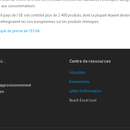
dus aux consommateurs.
 pays de l’UE ont contrôlé plus de 2 400 produits, dont la plupart étaient desti
nfreignaient les lois européennes sur les produits chimiques.
ué de presse de l’ECHA
.
c...
Centre de ressources
Actualités
Evénements
'approvisionnement
Lettre d'information
ion
Reach Excel tool