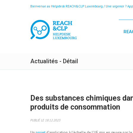
Bienvenue au Helpdesk REACH&CLP Luxembourg / Une urgence ? Appele
REA
Actualités - Détail
Des substances chimiques da
produits de consommation
PUBLIÉ LE 18.12.2023
Un
projet
d’application à l’échelle de l’UE mis en œuvre par 