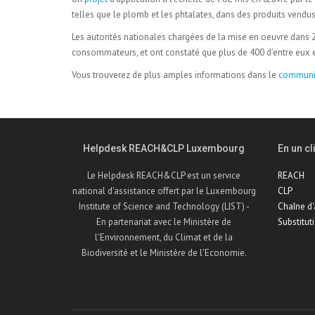
telles que le plomb et les phtalates, dans des produits ven
Les autorités nationales chargées de la mise en oeuvre dans 26
consommateurs, et ont constaté que plus de 400 d’entre eux e
Vous trouverez de plus amples informations dans le
communiq
Helpdesk REACH&CLP Luxembourg
En un cli
Le Helpdesk REACH&CLP est un service
REACH
national d'assistance offert par le Luxembourg
CLP
Institute of Science and Technology (LIST) -
Chaîne d
En partenariat avec le Ministère de
Substitut
l'Environnement, du Climat et de la
Biodiversité et le Ministère de l'Economie.