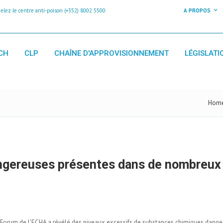
z le centre anti-poison (+352) 8002 5500
A PROPOS
CH
CLP
CHAÎNE D'APPROVISIONNEMENT
LÉGISLATI
Hom
ngereuses présentes dans de nombreux
le Forum de l’ECHA a révélé des niveaux excessifs de substances chimiques dange