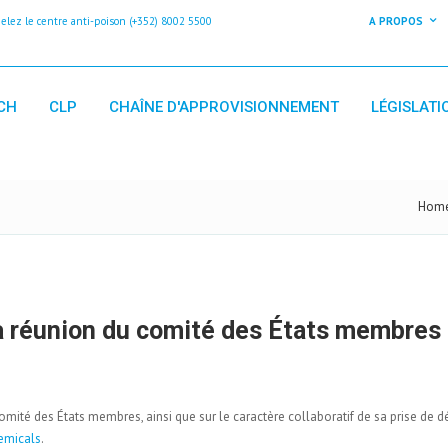
z le centre anti-poison (+352) 8002 5500
A PROPOS
CH
CLP
CHAÎNE D'APPROVISIONNEMENT
LÉGISLATI
Hom
a réunion du comité des États membres
comité des États membres, ainsi que sur le caractère collaboratif de sa prise de dé
hemicals
.