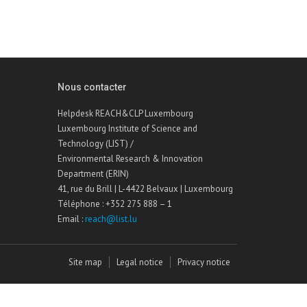
Nous contacter
Helpdesk REACH&CLP Luxembourg
Luxembourg Institute of Science and
Technology (LIST) /
Environmental Research & Innovation
Department (ERIN)
41, rue du Brill | L-4422 Belvaux | Luxembourg
Téléphone : +352 275 888 – 1
Email :
reach@list.lu
Site map
Legal notice
Privacy notice