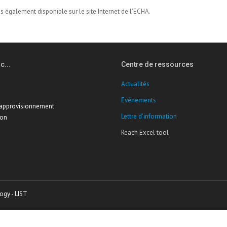
s également disponible sur le site Internet de l’ECHA.
c...
Centre de ressources
Actualités
Evénements
'approvisionnement
Lettre d'information
ion
Reach Excel tool
ogy - LIST